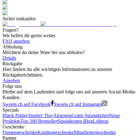
Sicher einkaufen
Fragen?
Wir helfen dir gerne weiter.
FAQ ansehen
Abholung
Möchtest du deine Ware bei uns abholen?
Details
Rückgabe
Hier findest du alle wichtigen Informationen zu unseren
Rückgaberichtlinien.
Ansehen
Folge uns
Bleibe auf dem Laufenden und folge uns auf unseren Social-Media-
Kanälen.
Sweets.ch auf Facebook
Sweets.ch auf Instagram
Specials
Black Friday
Singles' Day
Aktionen
Gratis Süssigkeiten
Neue
Produkte
Top 200 Bestseller
Süssigkeiten Blog
Lolipop
Geschenke
Firmengeschenke
Kundengeschenke
Mitarbeitergeschenke
Partner