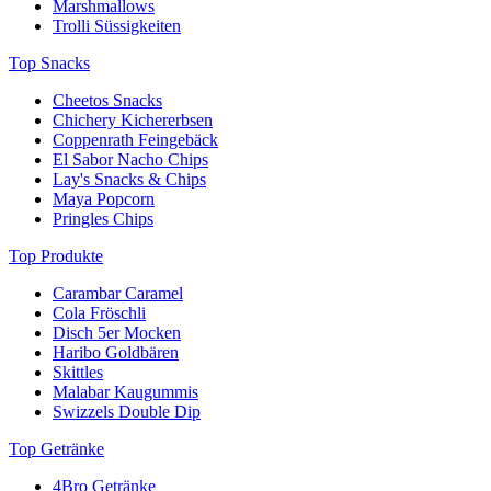
Marshmallows
Trolli Süssigkeiten
Top Snacks
Cheetos Snacks
Chichery Kichererbsen
Coppenrath Feingebäck
El Sabor Nacho Chips
Lay's Snacks & Chips
Maya Popcorn
Pringles Chips
Top Produkte
Carambar Caramel
Cola Fröschli
Disch 5er Mocken
Haribo Goldbären
Skittles
Malabar Kaugummis
Swizzels Double Dip
Top Getränke
4Bro Getränke