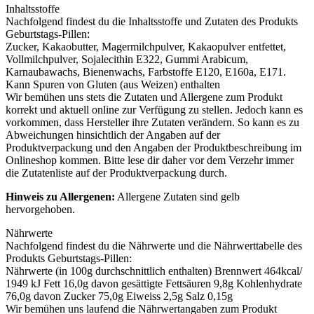
Inhaltsstoffe
Nachfolgend findest du die Inhaltsstoffe und Zutaten des Produkts
Geburtstags-Pillen
:
Zucker, Kakaobutter,
Magermilchpulver
, Kakaopulver entfettet,
Vollmilchpulver,
Sojalecithin
E322, Gummi Arabicum,
Karnaubawachs, Bienenwachs, Farbstoffe E120, E160a, E171.
Kann Spuren von
Gluten
(aus
Weizen
) enthalten
Wir bemühen uns stets die Zutaten und Allergene zum Produkt
korrekt und aktuell online zur Verfügung zu stellen. Jedoch kann es
vorkommen, dass Hersteller ihre Zutaten verändern. So kann es zu
Abweichungen hinsichtlich der Angaben auf der
Produktverpackung und den Angaben der Produktbeschreibung im
Onlineshop kommen. Bitte lese dir daher vor dem Verzehr immer
die Zutatenliste auf der Produktverpackung durch.
Hinweis zu Allergenen:
Allergene Zutaten sind
gelb
hervorgehoben
.
Nährwerte
Nachfolgend findest du die Nährwerte und die Nährwerttabelle des
Produkts
Geburtstags-Pillen
:
Nährwerte (in 100g durchschnittlich enthalten) Brennwert 464kcal/
1949 kJ Fett 16,0g davon gesättigte Fettsäuren 9,8g Kohlenhydrate
76,0g davon Zucker 75,0g Eiweiss 2,5g Salz 0,15g
Wir bemühen uns laufend die Nährwertangaben zum Produkt