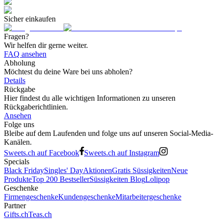
Sicher einkaufen
Fragen?
Wir helfen dir gerne weiter.
FAQ ansehen
Abholung
Möchtest du deine Ware bei uns abholen?
Details
Rückgabe
Hier findest du alle wichtigen Informationen zu unseren
Rückgaberichtlinien.
Ansehen
Folge uns
Bleibe auf dem Laufenden und folge uns auf unseren Social-Media-
Kanälen.
Sweets.ch auf Facebook
Sweets.ch auf Instagram
Specials
Black Friday
Singles' Day
Aktionen
Gratis Süssigkeiten
Neue
Produkte
Top 200 Bestseller
Süssigkeiten Blog
Lolipop
Geschenke
Firmengeschenke
Kundengeschenke
Mitarbeitergeschenke
Partner
Gifts.ch
Teas.ch