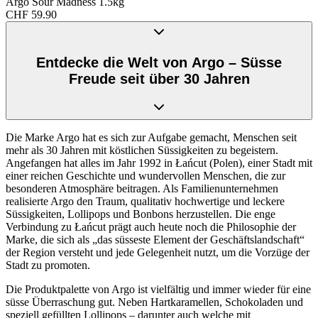
Argo Sour Madness 1.5kg
CHF
59.90
Entdecke die Welt von Argo – Süsse
Freude seit über 30 Jahren
Die Marke Argo hat es sich zur Aufgabe gemacht, Menschen seit
mehr als 30 Jahren mit köstlichen Süssigkeiten zu begeistern.
Angefangen hat alles im Jahr 1992 in Łańcut (Polen), einer Stadt mit
einer reichen Geschichte und wundervollen Menschen, die zur
besonderen Atmosphäre beitragen. Als Familienunternehmen
realisierte Argo den Traum, qualitativ hochwertige und leckere
Süssigkeiten, Lollipops und Bonbons herzustellen. Die enge
Verbindung zu Łańcut prägt auch heute noch die Philosophie der
Marke, die sich als „das süsseste Element der Geschäftslandschaft“
der Region versteht und jede Gelegenheit nutzt, um die Vorzüge der
Stadt zu promoten.
Die Produktpalette von Argo ist vielfältig und immer wieder für eine
süsse Überraschung gut. Neben Hartkaramellen, Schokoladen und
speziell gefüllten Lollipops – darunter auch welche mit