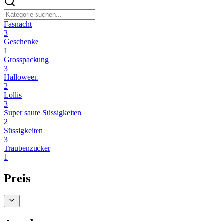
Fasnacht
3
Geschenke
1
Grosspackung
3
Halloween
2
Lollis
3
Super saure Süssigkeiten
2
Süssigkeiten
3
Traubenzucker
1
Preis