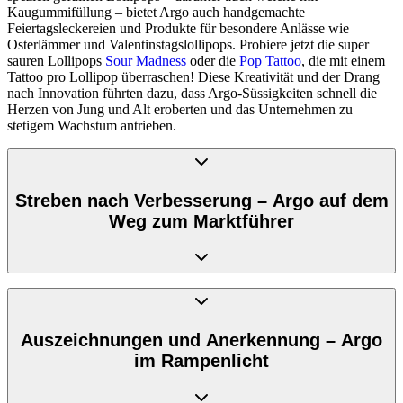
Kaugummifüllung – bietet Argo auch handgemachte
Feiertagsleckereien und Produkte für besondere Anlässe wie
Osterlämmer und Valentinstagslollipops. Probiere jetzt die super
sauren Lollipops
Sour Madness
oder die
Pop Tattoo
, die mit einem
Tattoo pro Lollipop überraschen! Diese Kreativität und der Drang
nach Innovation führten dazu, dass Argo-Süssigkeiten schnell die
Herzen von Jung und Alt eroberten und das Unternehmen zu
stetigem Wachstum antrieben.
Streben nach Verbesserung – Argo auf dem
Weg zum Marktführer
Argo hat sich nicht nur auf dem polnischen Markt einen Namen
gemacht, sondern auch international erfolgreich expandiert. Mit
einer Jahresproduktion von etwa 5 Millionen Kilogramm
Auszeichnungen und Anerkennung – Argo
Süsswaren, darunter über 100 Millionen Lollipops, hat das
im Rampenlicht
Unternehmen ambitionierte Ziele gesetzt und diese auch erreicht.
Argo-Süssigkeiten sind nun in zahlreichen Ländern Europas sowie
in den USA, Usbekistan, Libyen und China erhältlich. Dieser Erfolg