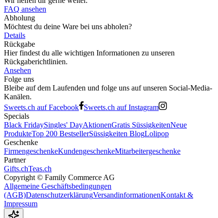
Wir helfen dir gerne weiter.
FAQ ansehen
Abholung
Möchtest du deine Ware bei uns abholen?
Details
Rückgabe
Hier findest du alle wichtigen Informationen zu unseren
Rückgaberichtlinien.
Ansehen
Folge uns
Bleibe auf dem Laufenden und folge uns auf unseren Social-Media-
Kanälen.
Sweets.ch auf Facebook
Sweets.ch auf Instagram
Specials
Black Friday
Singles' Day
Aktionen
Gratis Süssigkeiten
Neue
Produkte
Top 200 Bestseller
Süssigkeiten Blog
Lolipop
Geschenke
Firmengeschenke
Kundengeschenke
Mitarbeitergeschenke
Partner
Gifts.ch
Teas.ch
Copyright ©
Family Commerce AG
Allgemeine Geschäftsbedingungen
(AGB)
Datenschutzerklärung
Versandinformationen
Kontakt &
Impressum