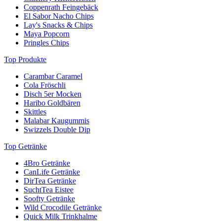
Coppenrath Feingebäck
El Sabor Nacho Chips
Lay's Snacks & Chips
Maya Popcorn
Pringles Chips
Top Produkte
Carambar Caramel
Cola Fröschli
Disch 5er Mocken
Haribo Goldbären
Skittles
Malabar Kaugummis
Swizzels Double Dip
Top Getränke
4Bro Getränke
CanLife Getränke
DirTea Getränke
SuchtTea Eistee
Soofty Getränke
Wild Crocodile Getränke
Quick Milk Trinkhalme