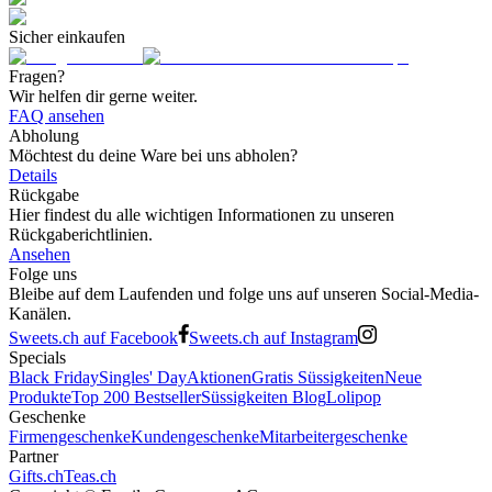
Sicher einkaufen
Fragen?
Wir helfen dir gerne weiter.
FAQ ansehen
Abholung
Möchtest du deine Ware bei uns abholen?
Details
Rückgabe
Hier findest du alle wichtigen Informationen zu unseren
Rückgaberichtlinien.
Ansehen
Folge uns
Bleibe auf dem Laufenden und folge uns auf unseren Social-Media-
Kanälen.
Sweets.ch auf Facebook
Sweets.ch auf Instagram
Specials
Black Friday
Singles' Day
Aktionen
Gratis Süssigkeiten
Neue
Produkte
Top 200 Bestseller
Süssigkeiten Blog
Lolipop
Geschenke
Firmengeschenke
Kundengeschenke
Mitarbeitergeschenke
Partner
Gifts.ch
Teas.ch