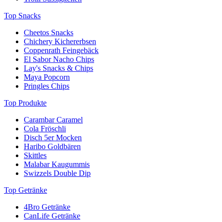
Top Snacks
Cheetos Snacks
Chichery Kichererbsen
Coppenrath Feingebäck
El Sabor Nacho Chips
Lay's Snacks & Chips
Maya Popcorn
Pringles Chips
Top Produkte
Carambar Caramel
Cola Fröschli
Disch 5er Mocken
Haribo Goldbären
Skittles
Malabar Kaugummis
Swizzels Double Dip
Top Getränke
4Bro Getränke
CanLife Getränke