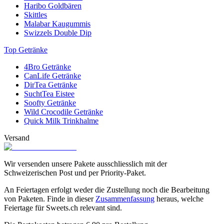
schönen Teerose zu geniessen, werden die Holzboxen von Creano
Haribo Goldbären
erfahrungsgemäss ziemlich schnell leer. Deshalb hat Creano auch
Skittles
noch zwei Nachfüllboxen im Angebot: Die «
Creano Erblühtee
Malabar Kaugummis
Nachfüllbox Schwarztee
» mit sechs Teeblumen in 3 Variationen.
Swizzels Double Dip
Und die «
Creano Erblühtee Nachfüllbox
weisser Tee». Auch sie
enthält sechs Teeblumen in drei verschiedenen Variationen.
Top Getränke
4Bro Getränke
CanLife Getränke
DirTea Getränke
SuchtTea Eistee
Soofty Getränke
Wild Crocodile Getränke
Quick Milk Trinkhalme
Versand
Wir versenden unsere Pakete ausschliesslich mit der
Schweizerischen Post und per Priority-Paket.
An Feiertagen erfolgt weder die Zustellung noch die Bearbeitung
von Paketen. Finde in dieser
Zusammenfassung
heraus, welche
Feiertage für Sweets.ch relevant sind.