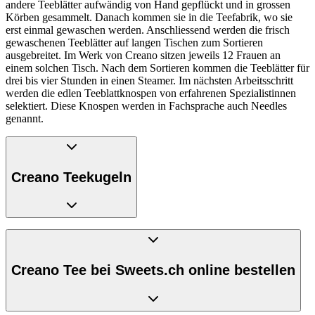
andere Teeblätter aufwändig von Hand gepflückt und in grossen
Körben gesammelt. Danach kommen sie in die Teefabrik, wo sie
erst einmal gewaschen werden. Anschliessend werden die frisch
gewaschenen Teeblätter auf langen Tischen zum Sortieren
ausgebreitet. Im Werk von Creano sitzen jeweils 12 Frauen an
einem solchen Tisch. Nach dem Sortieren kommen die Teeblätter für
drei bis vier Stunden in einen Steamer. Im nächsten Arbeitsschritt
werden die edlen Teeblattknospen von erfahrenen Spezialistinnen
selektiert. Diese Knospen werden in Fachsprache auch Needles
genannt.
Creano Teekugeln
Anschliessend werden rund 70 sorgfältig ausgewählte Knospen mit
einem Baumwollfaden zu einem Sträusschen zusammengebunden.
Zum Schluss kommt die Blüte hinzu. Sie wird einzeln von Hand
Creano Tee bei Sweets.ch online bestellen
ausgewählt und mit Nadel und Faden in das bestehende Sträusschen
gezogen. Zu guter Letzt wird der Erblühtee von Creano in ein
Nylontuch gesteckt und von Hand so lange in Form gebracht, bis
eine schöne, runde Kugel entstanden ist. Danach kommt der