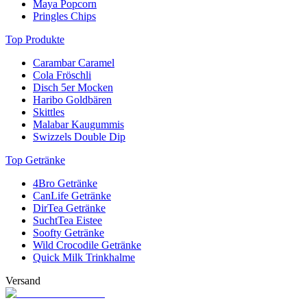
servierte den Gästen höchstpersönlich verschiedene Leckereien von
Maya Popcorn
der Schokowand.
Pringles Chips
Top Produkte
Carambar Caramel
Cola Fröschli
Disch 5er Mocken
Haribo Goldbären
Skittles
Malabar Kaugummis
Swizzels Double Dip
Top Getränke
4Bro Getränke
CanLife Getränke
DirTea Getränke
SuchtTea Eistee
Soofty Getränke
Wild Crocodile Getränke
Quick Milk Trinkhalme
Versand