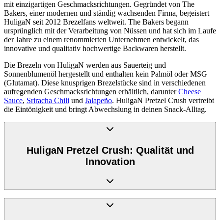
mit einzigartigen Geschmacksrichtungen. Gegründet von The
Bakers, einer modernen und ständig wachsenden Firma, begeistert
HuligaN seit 2012 Brezelfans weltweit. The Bakers begann
ursprünglich mit der Verarbeitung von Nüssen und hat sich im Laufe
der Jahre zu einem renommierten Unternehmen entwickelt, das
innovative und qualitativ hochwertige Backwaren herstellt.
Die Brezeln von HuligaN werden aus Sauerteig und
Sonnenblumenöl hergestellt und enthalten kein Palmöl oder MSG
(Glutamat). Diese knusprigen Brezelstücke sind in verschiedenen
aufregenden Geschmacksrichtungen erhältlich, darunter
Cheese
Sauce
,
Sriracha Chili
und
Jalapeño
. HuligaN Pretzel Crush vertreibt
die Eintönigkeit und bringt Abwechslung in deinen Snack-Alltag.
HuligaN Pretzel Crush: Qualität und
Innovation
Die Leidenschaft und Kreativität von The Bakers spiegeln sich in
jedem Produkt wider. HuligaN Pretzel Crush bietet fünf aufregende
Geschmacksrichtungen, die mit köstlichen Saucen verfeinert sind.