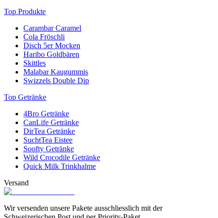
für wahre Gaumenfreuden sorgen.
Top Produkte
Carambar Caramel
Cola Fröschli
Disch 5er Mocken
Haribo Goldbären
Skittles
Malabar Kaugummis
Swizzels Double Dip
Top Getränke
4Bro Getränke
CanLife Getränke
DirTea Getränke
SuchtTea Eistee
Soofty Getränke
Wild Crocodile Getränke
Quick Milk Trinkhalme
Versand
Wir versenden unsere Pakete ausschliesslich mit der
Schweizerischen Post und per Priority-Paket.