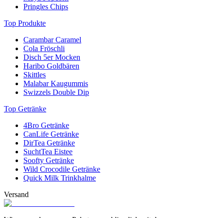
Pringles Chips
Top Produkte
Carambar Caramel
Cola Fröschli
Disch 5er Mocken
Haribo Goldbären
Skittles
Malabar Kaugummis
Swizzels Double Dip
Top Getränke
4Bro Getränke
CanLife Getränke
DirTea Getränke
SuchtTea Eistee
Soofty Getränke
Wild Crocodile Getränke
Quick Milk Trinkhalme
Versand