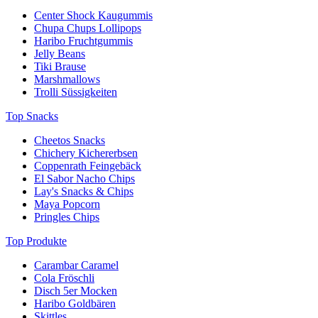
Center Shock Kaugummis
Chupa Chups Lollipops
Haribo Fruchtgummis
Jelly Beans
Tiki Brause
Marshmallows
Trolli Süssigkeiten
Top Snacks
Cheetos Snacks
Chichery Kichererbsen
Coppenrath Feingebäck
El Sabor Nacho Chips
Lay's Snacks & Chips
Maya Popcorn
Pringles Chips
Top Produkte
Carambar Caramel
Cola Fröschli
Disch 5er Mocken
Haribo Goldbären
Skittles