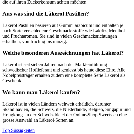
die auf ihren Zuckerkonsum achten möchten.
einzelnen Läkerol auch heute noch ein «A» eingedrückt ist. Dieses
A ist Qualitätsmerkmal und Hommage an den Firmengründer
Aus was sind die Läkerol Pastillen?
zugleich.
Die Schweiz gehört zu den Ländern, in denen Läkerol besonders
Läkerol Pastillen basieren auf Gummi arabicum und enthalten je
beliebt ist. Dementsprechend gross ist auch das Angebot von
nach Sorte verschiedene Geschmacksstoffe wie Lakritz, Menthol
Läkerol bei Sweets.ch, dem führenden Schweizer Online-Shop für
und Fruchtaromen. Sie sind in vielen Geschmacksrichtungen
Bonbons. So gibt es bei Sweets.ch die beliebten Läkerol-Sorten:
erhältlich, von fruchtig bis minzig.
“
Läkerol Cassis
”, “
Läkerol Eucalyptus
”, “
Läkerol Strawbery
” und
Läkerol Sugarless Locorice
. Allesamt in der handlichen Kartonbox,
Welche besonderen Auszeichnungen hat Läkerol?
die sich einfach und bequem überall hin mitnehmen lässt. Ebenfalls
im Sortiment von Sweets.ch sind die beiden Sorten
Läkerol Yup
Läkerol ist seit sieben Jahren nach der Markteinführung
Strawberry Lime & Sour Peach
und
Läkerol Yup Orange Spritz
.
schwedischer Hoflieferant und geniesst bis heute diese Ehre. Alle
Nobelpreisträger erhalten zudem eine komplette Serie Läkerol als
Geschenk.
Wo kann man Läkerol kaufen?
Läkerol ist in vielen Ländern weltweit erhältlich, darunter
Skandinavien, die Schweiz, die Niederlande, Belgien, Singapur und
Hongkong. In der Schweiz bietet der Online-Shop Sweets.ch eine
grosse Auswahl an Läkerol-Sorten an.
Top Süssigkeiten