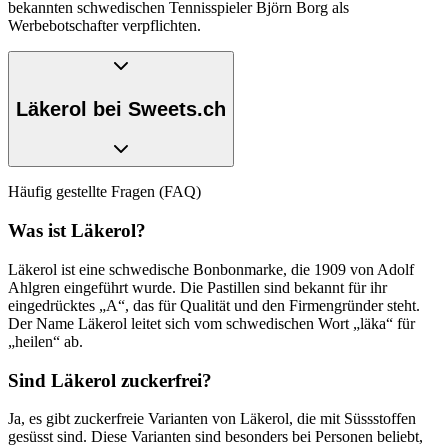
bekannten schwedischen Tennisspieler Björn Borg als
Werbebotschafter verpflichten.
Läkerol bei Sweets.ch
Läkerol wurde in Windeseile über Schwedens Grenzen hinaus
Häufig gestellte Fragen (FAQ)
bekannt. Bereits zwei Jahre nach der Lancierung konnte man
Läkerol in allen nordischen Nachbarländern kaufen. 1913 bekamen
Was ist Läkerol?
auch die Russen die Möglichkeit, ihren Hals mit Läkerol zu
verwöhnen. Danach folgten die Niederlande, Polen, die USA,
Läkerol ist eine schwedische Bonbonmarke, die 1909 von Adolf
Südafrika, Kolumbien, Mexiko, China und Venezuela. Bis 1939
Ahlgren eingeführt wurde. Die Pastillen sind bekannt für ihr
wurde Läkerol in 35 Ländern rund um den Globus verkauft. Und
eingedrücktes „A“, das für Qualität und den Firmengründer steht.
das erst noch weltweit unter dem gleichen Namen. Egal, wo man
Der Name Läkerol leitet sich vom schwedischen Wort „läka“ für
auf der Welt eine Schachtel der schwedischen Bonbons kaufte: Sie
„heilen“ ab.
hiessen überall Läkerol. Heute sind die Hauptabsatzmärkte von
Läkerol Skandinavien, Belgien, Holland, Hongkong, die Schweiz
Sind Läkerol zuckerfrei?
und Singapur. Läkerol gehört mittlerweile Cloetta. Der schwedische
Konzern hat mehr als 30 verschiedene Marken in seinem Sortiment.
Ja, es gibt zuckerfreie Varianten von Läkerol, die mit Süssstoffen
Cloetta setzt trotz seiner Grösse alles daran, das von Adolf Ahlgren
gesüsst sind. Diese Varianten sind besonders bei Personen beliebt,
hinterlassene Erbe zu bewahren. Dazu gehört auch, dass auf jedem