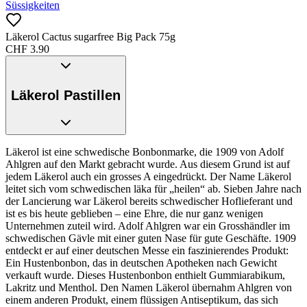
Süssigkeiten
Läkerol Cactus sugarfree Big Pack 75g
CHF
3.90
Läkerol Pastillen
Läkerol ist eine schwedische Bonbonmarke, die 1909 von Adolf
Ahlgren auf den Markt gebracht wurde. Aus diesem Grund ist auf
jedem Läkerol auch ein grosses A eingedrückt. Der
Name Läkerol
leitet sich vom
schwedischen
läka
für „heilen“ ab. Sieben Jahre nach
der Lancierung war
Läkerol bereits schwedischer Hoflieferant und
ist es bis heute geblieben – eine Ehre, die nur ganz wenigen
Unternehmen zuteil wird. Adolf Ahlgren war ein Grosshändler im
schwedischen Gävle mit einer guten Nase für gute Geschäfte. 1909
entdeckt er auf einer deutschen Messe ein faszinierendes Produkt:
Ein Hustenbonbon, das in deutschen Apotheken nach Gewicht
verkauft wurde. Dieses Hustenbonbon enthielt Gummiarabikum,
Lakritz und Menthol. Den Namen Läkerol übernahm Ahlgren von
einem anderen Produkt, einem flüssigen Antiseptikum, das sich