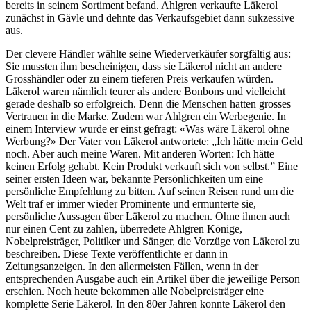
bereits in seinem Sortiment befand. Ahlgren verkaufte Läkerol
zunächst in Gävle und dehnte das Verkaufsgebiet dann sukzessive
aus.
Der clevere Händler wählte seine Wiederverkäufer sorgfältig aus:
Sie mussten ihm bescheinigen, dass sie Läkerol nicht an andere
Grosshändler oder zu einem tieferen Preis verkaufen würden.
Läkerol waren nämlich teurer als andere Bonbons und vielleicht
gerade deshalb so erfolgreich. Denn die Menschen hatten grosses
Vertrauen in die Marke. Zudem war Ahlgren ein Werbegenie. In
einem Interview wurde er einst gefragt: «Was wäre Läkerol ohne
Werbung?» Der Vater von Läkerol antwortete: „Ich hätte mein Geld
noch. Aber auch meine Waren. Mit anderen Worten: Ich hätte
keinen Erfolg gehabt. Kein Produkt verkauft sich von selbst.” Eine
seiner ersten Ideen war, bekannte Persönlichkeiten um eine
persönliche Empfehlung zu bitten. Auf seinen Reisen rund um die
Welt traf er immer wieder Prominente und ermunterte sie,
persönliche Aussagen über Läkerol zu machen. Ohne ihnen auch
nur einen Cent zu zahlen, überredete Ahlgren Könige,
Nobelpreisträger, Politiker und Sänger, die Vorzüge von Läkerol zu
beschreiben. Diese Texte veröffentlichte er dann in
Zeitungsanzeigen. In den allermeisten Fällen, wenn in der
entsprechenden Ausgabe auch ein Artikel über die jeweilige Person
erschien. Noch heute bekommen alle Nobelpreisträger eine
komplette Serie Läkerol. In den 80er Jahren konnte Läkerol den