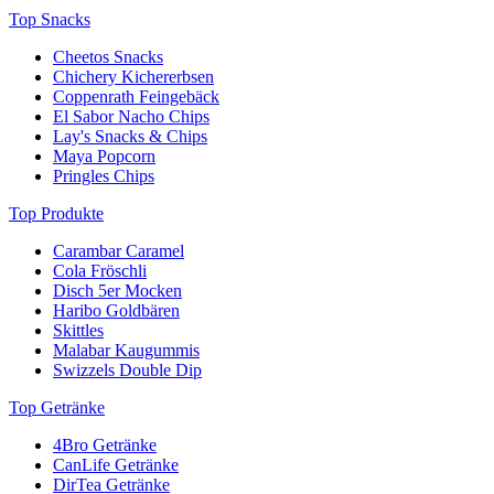
Das Buch zeigt, wer Standards gesetzt hat auf seinem Gebiet.
Top Snacks
Cheetos Snacks
Chichery Kichererbsen
Coppenrath Feingebäck
El Sabor Nacho Chips
Lay's Snacks & Chips
Maya Popcorn
Pringles Chips
Top Produkte
Carambar Caramel
Cola Fröschli
Disch 5er Mocken
Haribo Goldbären
Skittles
Malabar Kaugummis
Swizzels Double Dip
Top Getränke
4Bro Getränke
CanLife Getränke
DirTea Getränke