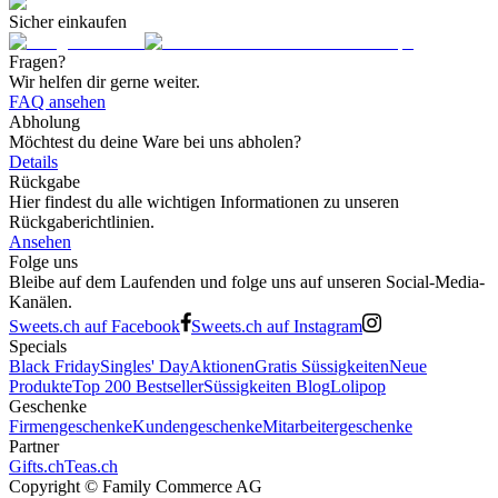
Sicher einkaufen
Fragen?
Wir helfen dir gerne weiter.
FAQ ansehen
Abholung
Möchtest du deine Ware bei uns abholen?
Details
Rückgabe
Hier findest du alle wichtigen Informationen zu unseren
Rückgaberichtlinien.
Ansehen
Folge uns
Bleibe auf dem Laufenden und folge uns auf unseren Social-Media-
Kanälen.
Sweets.ch auf Facebook
Sweets.ch auf Instagram
Specials
Black Friday
Singles' Day
Aktionen
Gratis Süssigkeiten
Neue
Produkte
Top 200 Bestseller
Süssigkeiten Blog
Lolipop
Geschenke
Firmengeschenke
Kundengeschenke
Mitarbeitergeschenke
Partner
Gifts.ch
Teas.ch
Copyright ©
Family Commerce AG