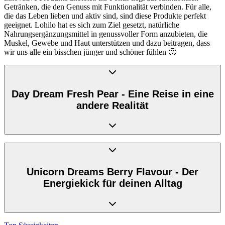
Getränken, die den Genuss mit Funktionalität verbinden. Für alle,
die das Leben lieben und aktiv sind, sind diese Produkte perfekt
geeignet. Lohilo hat es sich zum Ziel gesetzt, natürliche
Nahrungsergänzungsmittel in genussvoller Form anzubieten, die
Muskel, Gewebe und Haut unterstützen und dazu beitragen, dass
wir uns alle ein bisschen jünger und schöner fühlen 🙂
Day Dream Fresh Pear - Eine Reise in eine
andere Realität
Manchmal lassen wir unserer Fantasie freien Lauf und träumen von
einer anderen Realität, einem Ort, an dem das Wetter immer 25 Grad
Celsius beträgt und jeder Salsa tanzt. Genau zu solch einer Reise
Unicorn Dreams Berry Flavour - Der
lädt uns das brandneue Getränk
Day Dream Fresh Pear
von Lohilo
Energiekick für deinen Alltag
ein. Mit seinem köstlichen Birnen-Geschmack entführt es uns in
eine Welt voller Freude und Leichtigkeit, fernab der
Herausforderungen des Alltags. Dieses kohlensäurehaltige,
zuckerfreie Koffeingetränk verspricht ein erfrischendes
Geschmackserlebnis, das uns träumen lässt.