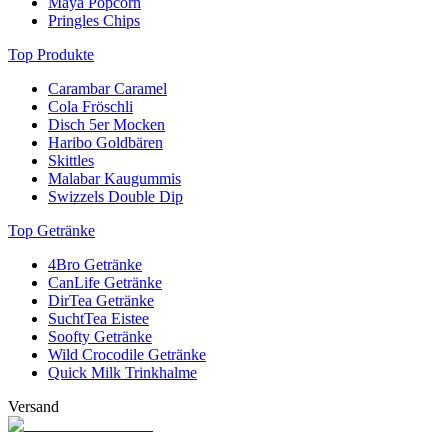
Maya Popcorn
Pringles Chips
Top Produkte
Carambar Caramel
Cola Fröschli
Disch 5er Mocken
Haribo Goldbären
Skittles
Malabar Kaugummis
Swizzels Double Dip
Top Getränke
4Bro Getränke
CanLife Getränke
DirTea Getränke
SuchtTea Eistee
Soofty Getränke
Wild Crocodile Getränke
Quick Milk Trinkhalme
Versand