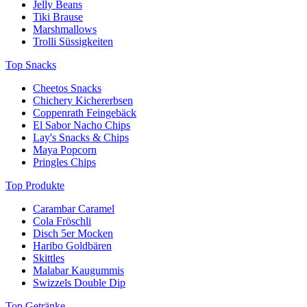
Jelly Beans
Tiki Brause
Marshmallows
Trolli Süssigkeiten
Top Snacks
Cheetos Snacks
Chichery Kichererbsen
Coppenrath Feingebäck
El Sabor Nacho Chips
Lay's Snacks & Chips
Maya Popcorn
Pringles Chips
Top Produkte
Carambar Caramel
Cola Fröschli
Disch 5er Mocken
Haribo Goldbären
Skittles
Malabar Kaugummis
Swizzels Double Dip
Top Getränke