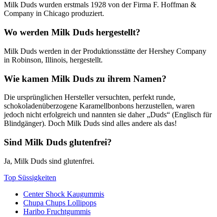
Milk Duds wurden erstmals 1928 von der Firma F. Hoffman &
durch das umfangreiche Sortiment und entdecke deine neuen
Company in Chicago produziert.
Lieblingssüssigkeiten.
Wo werden Milk Duds hergestellt?
Milk Duds werden in der Produktionsstätte der Hershey Company
in Robinson, Illinois, hergestellt.
Wie kamen Milk Duds zu ihrem Namen?
Die ursprünglichen Hersteller versuchten, perfekt runde,
schokoladenüberzogene Karamellbonbons herzustellen, waren
jedoch nicht erfolgreich und nannten sie daher „Duds“ (Englisch für
Blindgänger). Doch Milk Duds sind alles andere als das!
Sind Milk Duds glutenfrei?
Ja, Milk Duds sind glutenfrei.
Top Süssigkeiten
Center Shock Kaugummis
Chupa Chups Lollipops
Haribo Fruchtgummis