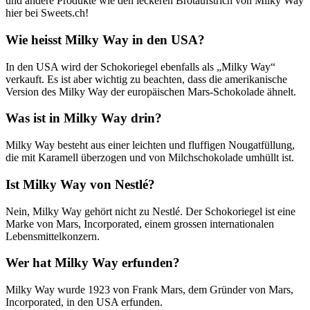
und andere Produkte wie den leckeren Brotaufstrich von Milky Way
Daneben bietet der Milky Way Brotaufstrich viele weitere
hier bei Sweets.ch!
Möglichkeiten für kreativen Genuss. So gibt es zum Beispiel Milky-
Way-Fans, die sich eine Brotscheibe mit Milchcrème und eine
Wie heisst Milky Way in den USA?
zweite Scheibe Brot mit Schokoladencrème bestreichen und dann
die beiden Brote wie ein Sandwich aufeinander legen. Wieder
In den USA wird der Schokoriegel ebenfalls als „Milky Way“
andere Fans von Milky Way nehmen mit dem Löffel oder mit dem
verkauft. Es ist aber wichtig zu beachten, dass die amerikanische
Messer eine Portion Frühstückscrème aus dem Glas, geben die
Version des Milky Way der europäischen Mars-Schokolade ähnelt.
Masse auf den Teller und vermischen die beiden Crèmes zu einem
neuen Geschmackserlebnis. Der Milky Way Brotaufstrich bietet also
Was ist in Milky Way drin?
drei Genussvarianten: Milchcrème, Schokocrème und ein
selbstgemachter Mix aus Milch- und Schokocrème.
Milky Way besteht aus einer leichten und fluffigen Nougatfüllung,
Auch das zweite Produkt von Milky Way im Shop von Sweets.ch
die mit Karamell überzogen und von Milchschokolade umhüllt ist.
versüsst das Frühstück: «
Milky Way magic stars Hot Chocolate
» ist
ein Pulver, mit dem sich im Handumdrehen eine leckere Milch mit
Ist Milky Way von Nestlé?
dem Geschmack von Milky Way zubereiten lässt. Die süssen
Milchschokoladen-Sternchen schmelzen mit dem Getränkepulver zu
Nein, Milky Way gehört nicht zu Nestlé. Der Schokoriegel ist eine
einem vollmundigen Schokoladengenuss, wenn man sie mit heisser
Marke von Mars, Incorporated, einem grossen internationalen
Milch übergiesst. Dabei entfaltet sich der typische Milky-Way-
Lebensmittelkonzern.
Geschmack mit seinem süssen und aromatischen Noten. Der
tiefblaue Beutel reicht für 7 Tassen Milch und lässt sich ganz einfach
Wer hat Milky Way erfunden?
wieder verschliessen.
Milky Way wurde 1923 von Frank Mars, dem Gründer von Mars,
Incorporated, in den USA erfunden.