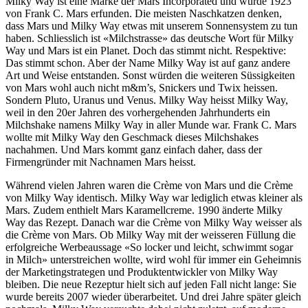
Milky Way ist eine Marke der Mars Incorporated und wurde 1923
von Frank C. Mars erfunden. Die meisten Naschkatzen denken,
dass Mars und Milky Way etwas mit unserem Sonnensystem zu tun
haben. Schliesslich ist «Milchstrasse» das deutsche Wort für Milky
Way und Mars ist ein Planet. Doch das stimmt nicht. Respektive:
Das stimmt schon. Aber der Name Milky Way ist auf ganz andere
Art und Weise entstanden. Sonst würden die weiteren Süssigkeiten
von Mars wohl auch nicht m&m’s, Snickers und Twix heissen.
Sondern Pluto, Uranus und Venus. Milky Way heisst Milky Way,
weil in den 20er Jahren des vorhergehenden Jahrhunderts ein
Milchshake namens Milky Way in aller Munde war. Frank C. Mars
wollte mit Milky Way den Geschmack dieses Milchshakes
nachahmen. Und Mars kommt ganz einfach daher, dass der
Firmengründer mit Nachnamen Mars heisst.
Während vielen Jahren waren die Crème von Mars und die Crème
von Milky Way identisch. Milky Way war lediglich etwas kleiner als
Mars. Zudem enthielt Mars Karamellcreme. 1990 änderte Milky
Way das Rezept. Danach war die Crème von Milky Way weisser als
die Crème von Mars. Ob Milky Way mit der weisseren Füllung die
erfolgreiche Werbeaussage «So locker und leicht, schwimmt sogar
in Milch» unterstreichen wollte, wird wohl für immer ein Geheimnis
der Marketingstrategen und Produktentwickler von Milky Way
bleiben. Die neue Rezeptur hielt sich auf jeden Fall nicht lange: Sie
wurde bereits 2007 wieder überarbeitet. Und drei Jahre später gleich