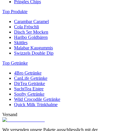
Pringles Chips
Top Produkte
Carambar Caramel
Cola Fröschli
Disch 5er Mocken
Haribo Goldbären
Skittles
Malabar Kaugummis
Swizzels Double Dip
Top Getränke
4Bro Getränke
CanLife Getränke
DirTea Getränke
SuchtTea Eistee
Soofty Getränke
Wild Crocodile Getränke
Quick Milk Trinkhalme
Versand
Wir versenden unsere Pakete ausschliesslich mit der