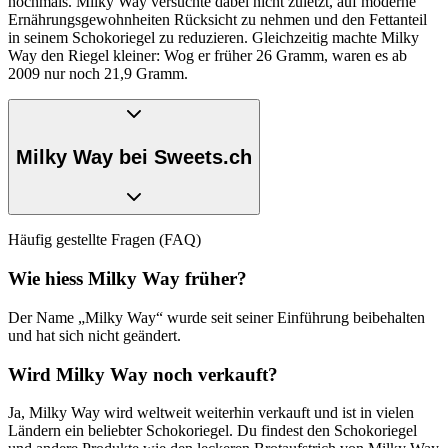
nochmals. Milky Way versuchte dabei nicht zuletzt, auf moderne
Ernährungsgewohnheiten Rücksicht zu nehmen und den Fettanteil
in seinem Schokoriegel zu reduzieren. Gleichzeitig machte Milky
Way den Riegel kleiner: Wog er früher 26 Gramm, waren es ab
2009 nur noch 21,9 Gramm.
Milky Way bei Sweets.ch
Als führender Schweizer Online-Shop für exklusive Süssigkeiten,
Häufig gestellte Fragen (FAQ)
bietet Sweets.ch Milky Way-Fans verschiedene besondere
Köstlichkeiten mit dem Geschmack von Milky Way an. Da wäre als
Wie hiess Milky Way früher?
erstes der
Milky Way Brotaufstrich
. Er bringt den Geschmack von
Milky Way aufs Frühstücks-, Znüni- und Zvieribrot. Der Clou
Der Name „Milky Way“ wurde seit seiner Einführung beibehalten
dabei: das Glas ist in zwei Teile unterteilt. Auf der einen Seite
und hat sich nicht geändert.
befindet sich die Milchcrème. Auf der anderen Seite die
Schokocrème. So können die beiden Crèmes nach Lust und Laune
Wird Milky Way noch verkauft?
aus dem Glas genommen und aufs Brot geschmiert werden. Und
warum das Frühstücksbrot nicht auch gleich aufteilen, wie die
Ja, Milky Way wird weltweit weiterhin verkauft und ist in vielen
Crème im Glas? Sprich: Die linke Seite des Brotes mit Milchcrème
Ländern ein beliebter Schokoriegel. Du findest den Schokoriegel
und die rechte Seite des Brotes mit Schokocrème versehen.