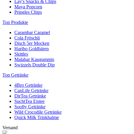
Lay's Snacks & Chips
Maya Popcorn
Pringles Chips
Top Produkte
Carambar Caramel
Cola Fröschli
Disch 5er Mocken
Haribo Goldbären
Skittles
Malabar Kaugummis
Swizzels Double Dip
Top Getränke
4Bro Getränke
CanLife Getränke
DirTea Getränke
SuchtTea Eistee
Soofty Getränke
Wild Crocodile Getränke
Quick Milk Trinkhalme
Versand