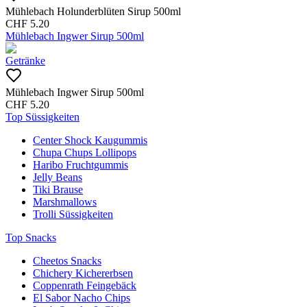
Mühlebach Holunderblüten Sirup 500ml
CHF
5.20
Mühlebach Ingwer Sirup 500ml
Getränke
Mühlebach Ingwer Sirup 500ml
CHF
5.20
Top Süssigkeiten
Center Shock Kaugummis
Chupa Chups Lollipops
Haribo Fruchtgummis
Jelly Beans
Tiki Brause
Marshmallows
Trolli Süssigkeiten
Top Snacks
Cheetos Snacks
Chichery Kichererbsen
Coppenrath Feingebäck
El Sabor Nacho Chips