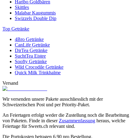
Haribo Goldbären
Skittles
Malabar Kaugummis
Swizzels Double Dip
Top Getränke
4Bro Getränke
CanLife Getränke
DirTea Getränke
SuchtTea Eistee
Soofty Getränke
Wild Crocodile Getränke
Quick Milk Trinkhalme
Versand
Wir versenden unsere Pakete ausschliesslich mit der
Schweizerischen Post und per Priority-Paket.
An Feiertagen erfolgt weder die Zustellung noch die Bearbeitung
von Paketen. Finde in dieser
Zusammenfassung
heraus, welche
Feiertage für Sweets.ch relevant sind.
Die Portokosten betragen
6.90
pro Bestellung.