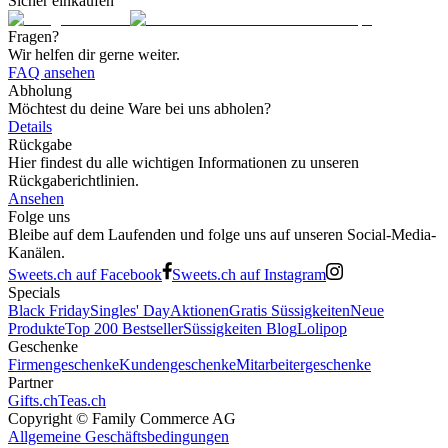
Sicher einkaufen
Fragen?
Wir helfen dir gerne weiter.
FAQ ansehen
Abholung
Möchtest du deine Ware bei uns abholen?
Details
Rückgabe
Hier findest du alle wichtigen Informationen zu unseren
Rückgaberichtlinien.
Ansehen
Folge uns
Bleibe auf dem Laufenden und folge uns auf unseren Social-Media-
Kanälen.
Sweets.ch auf Facebook
Sweets.ch auf Instagram
Specials
Black Friday
Singles' Day
Aktionen
Gratis Süssigkeiten
Neue
Produkte
Top 200 Bestseller
Süssigkeiten Blog
Lolipop
Geschenke
Firmengeschenke
Kundengeschenke
Mitarbeitergeschenke
Partner
Gifts.ch
Teas.ch
Copyright ©
Family Commerce AG
Allgemeine Geschäftsbedingungen