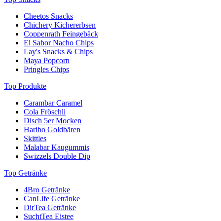
Cheetos Snacks
Chichery Kichererbsen
Coppenrath Feingebäck
El Sabor Nacho Chips
Lay's Snacks & Chips
Maya Popcorn
Pringles Chips
Top Produkte
Carambar Caramel
Cola Fröschli
Disch 5er Mocken
Haribo Goldbären
Skittles
Malabar Kaugummis
Swizzels Double Dip
Top Getränke
4Bro Getränke
CanLife Getränke
DirTea Getränke
SuchtTea Eistee