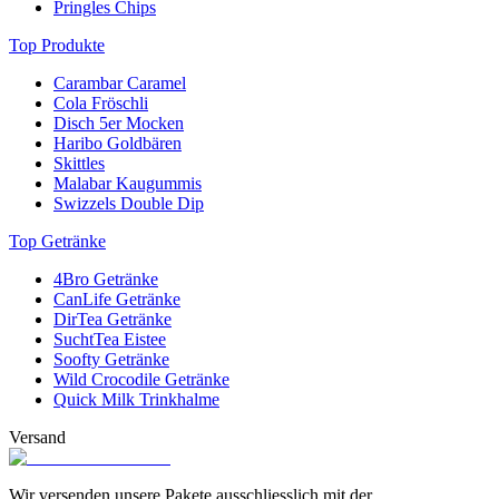
Pringles Chips
Top Produkte
Carambar Caramel
Cola Fröschli
Disch 5er Mocken
Haribo Goldbären
Skittles
Malabar Kaugummis
Swizzels Double Dip
Top Getränke
4Bro Getränke
CanLife Getränke
DirTea Getränke
SuchtTea Eistee
Soofty Getränke
Wild Crocodile Getränke
Quick Milk Trinkhalme
Versand
Wir versenden unsere Pakete ausschliesslich mit der