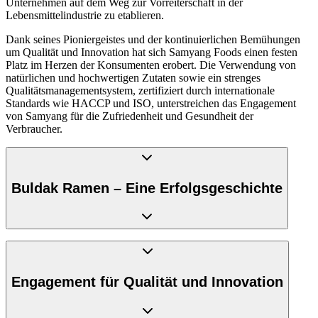
Unternehmen auf dem Weg zur Vorreiterschaft in der
Lebensmittelindustrie zu etablieren.
Dank seines Pioniergeistes und der kontinuierlichen Bemühungen
um Qualität und Innovation hat sich Samyang Foods einen festen
Platz im Herzen der Konsumenten erobert. Die Verwendung von
natürlichen und hochwertigen Zutaten sowie ein strenges
Qualitätsmanagementsystem, zertifiziert durch internationale
Standards wie HACCP und ISO, unterstreichen das Engagement
von Samyang für die Zufriedenheit und Gesundheit der
Verbraucher.
Buldak Ramen – Eine Erfolgsgeschichte
Eine der bekanntesten Produktlinien von Samyang Foods ist die
Buldak Ramen Serie, die für ihre feurige Schärfe bekannt ist. Seit
ihrer Einführung im Jahr 2012 hat sich Buldak Ramen zu einer
Engagement für Qualität und Innovation
weltweiten Sensation entwickelt, die besonders in Ländern wie
China und Südostasien beliebt ist. Die Kombination aus intensiver
Schärfe und einzigartigen Geschmacksnoten, wie die
Buldak