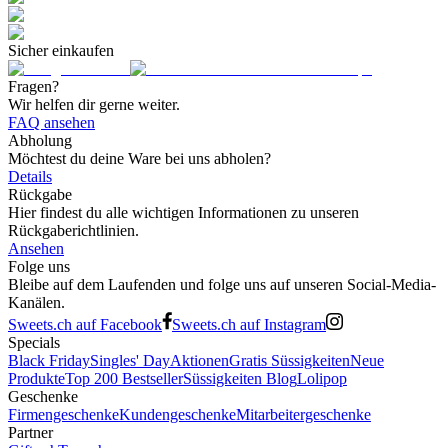
Sicher einkaufen
Fragen?
Wir helfen dir gerne weiter.
FAQ ansehen
Abholung
Möchtest du deine Ware bei uns abholen?
Details
Rückgabe
Hier findest du alle wichtigen Informationen zu unseren
Rückgaberichtlinien.
Ansehen
Folge uns
Bleibe auf dem Laufenden und folge uns auf unseren Social-Media-
Kanälen.
Sweets.ch auf Facebook
Sweets.ch auf Instagram
Specials
Black Friday
Singles' Day
Aktionen
Gratis Süssigkeiten
Neue
Produkte
Top 200 Bestseller
Süssigkeiten Blog
Lolipop
Geschenke
Firmengeschenke
Kundengeschenke
Mitarbeitergeschenke
Partner