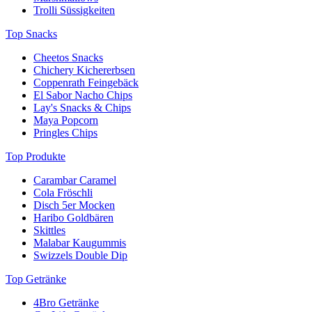
Trolli Süssigkeiten
Benedetto bei Sweets.ch entdecken und geniessen!
Top Snacks
Cheetos Snacks
Chichery Kichererbsen
Coppenrath Feingebäck
El Sabor Nacho Chips
Lay's Snacks & Chips
Maya Popcorn
Pringles Chips
Top Produkte
Carambar Caramel
Cola Fröschli
Disch 5er Mocken
Haribo Goldbären
Skittles
Malabar Kaugummis
Swizzels Double Dip
Top Getränke
4Bro Getränke