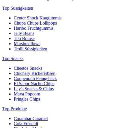
Top Süssigkeiten
Center Shock Kaugummis
Chupa Chups Lollipops
Haribo Fruchtgummis
Jelly Beans
Tiki Brause
Marshmallows
Trolli Süssigkeiten
Top Snacks
Cheetos Snacks
Chichery Kichererbsen
Coppenrath Feingebäck
El Sabor Nacho Chips
Lay's Snacks & Chips
Maya Popcorn
Pringles Chips
Top Produkte
Carambar Caramel
Cola Fröschli