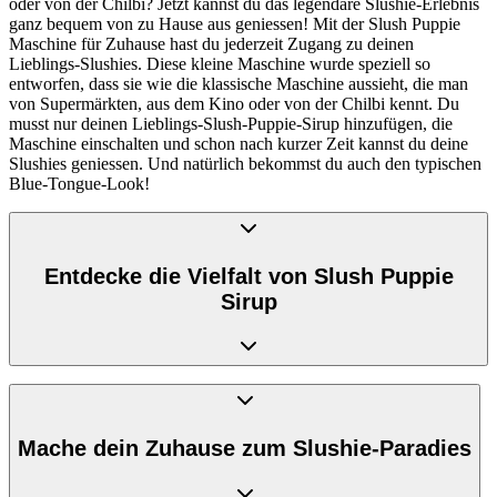
oder von der Chilbi? Jetzt kannst du das legendäre Slushie-Erlebnis
ganz bequem von zu Hause aus geniessen! Mit der Slush Puppie
Maschine für Zuhause hast du jederzeit Zugang zu deinen
Lieblings-Slushies. Diese kleine Maschine wurde speziell so
entworfen, dass sie wie die klassische Maschine aussieht, die man
von Supermärkten, aus dem Kino oder von der Chilbi kennt. Du
musst nur deinen Lieblings-Slush-Puppie-Sirup hinzufügen, die
Maschine einschalten und schon nach kurzer Zeit kannst du deine
Slushies geniessen. Und natürlich bekommst du auch den typischen
Blue-Tongue-Look!
Entdecke die Vielfalt von Slush Puppie
Sirup
Um das ultimative Slushie-Erlebnis zu erleben, brauchst du natürlich
auch die richtigen Sirup-Sorten. In unserem Onlineshop bieten wir
eine breite Palette an Slush Puppie Sirup-Sorten an. Unser
Slush-
Mache dein Zuhause zum Slushie-Paradies
Puppie-Sirup-Duo
enthält zwei Flaschen mit den beliebtesten Sirup-
Sorten, Erdbeere und Blaue Himbeere, für den berühmten Blue-
Tongue-Look. Die Marke Slush Puppie bietet noch viele weitere