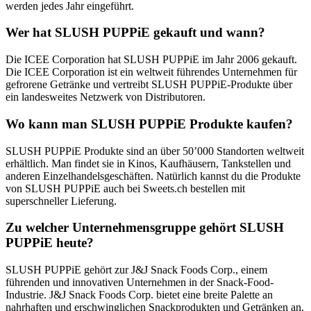
werden jedes Jahr eingeführt.
Unternehmen ist heute ein wichtiger Akteur auf dem Markt für
gefrorene Getränke und stellt mit der ICEE Corporation weltweit
Wer hat SLUSH PUPPiE gekauft und wann?
mehr als 300 Millionen Getränke pro Jahr her.
Die ICEE Corporation hat SLUSH PUPPiE im Jahr 2006 gekauft.
Die ICEE Corporation ist ein weltweit führendes Unternehmen für
gefrorene Getränke und vertreibt SLUSH PUPPiE-Produkte über
ein landesweites Netzwerk von Distributoren.
Wo kann man SLUSH PUPPiE Produkte kaufen?
SLUSH PUPPiE Produkte sind an über 50’000 Standorten weltweit
erhältlich. Man findet sie in Kinos, Kaufhäusern, Tankstellen und
anderen Einzelhandelsgeschäften. Natürlich kannst du die Produkte
von SLUSH PUPPiE auch bei Sweets.ch bestellen mit
superschneller Lieferung.
Zu welcher Unternehmensgruppe gehört SLUSH
PUPPiE heute?
SLUSH PUPPiE gehört zur J&J Snack Foods Corp., einem
führenden und innovativen Unternehmen in der Snack-Food-
Industrie. J&J Snack Foods Corp. bietet eine breite Palette an
nahrhaften und erschwinglichen Snackprodukten und Getränken an.