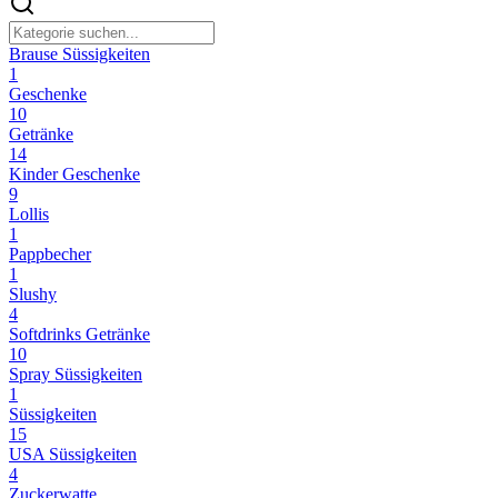
Brause Süssigkeiten
1
Geschenke
10
Getränke
14
Kinder Geschenke
9
Lollis
1
Pappbecher
1
Slushy
4
Softdrinks Getränke
10
Spray Süssigkeiten
1
Süssigkeiten
15
USA Süssigkeiten
4
Zuckerwatte