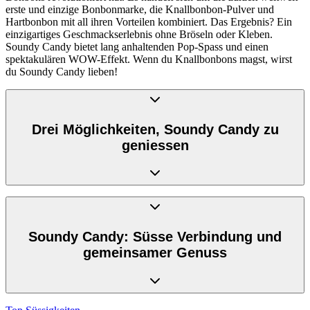
erste und einzige Bonbonmarke, die Knallbonbon-Pulver und
Hartbonbon mit all ihren Vorteilen kombiniert. Das Ergebnis? Ein
einzigartiges Geschmackserlebnis ohne Bröseln oder Kleben.
Soundy Candy bietet lang anhaltenden Pop-Spass und einen
spektakulären WOW-Effekt. Wenn du Knallbonbons magst, wirst
du Soundy Candy lieben!
Drei Möglichkeiten, Soundy Candy zu
geniessen
Mit Soundy gibt es gleich drei aufregende Möglichkeiten, den
einzigartigen Pop-Effekt zu erleben:
Soundy Candy: Süsse Verbindung und
Geniesse den Pop!
Einfach ein Bonbon lutschen und die
gemeinsamer Genuss
Pop-Sensation bis zu 5 Minuten lang erleben.
Steigere den Pop!
Erhöhe den Pop-Effekt, indem du ein
Bonbon lutschst und dabei an einem warmen Getränk nipst.
Spüre die Explosion!
Lutsche ein Bonbon für 1 Minute und
bedecke es dann mit einem grossen Schluck von einem