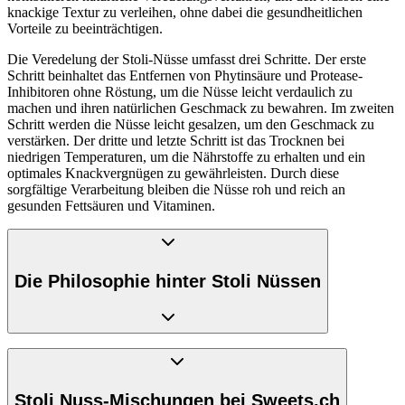
knackige Textur zu verleihen, ohne dabei die gesundheitlichen
Vorteile zu beeinträchtigen.
Die Veredelung der Stoli-Nüsse umfasst drei Schritte. Der erste
Schritt beinhaltet das Entfernen von Phytinsäure und Protease-
Inhibitoren ohne Röstung, um die Nüsse leicht verdaulich zu
machen und ihren natürlichen Geschmack zu bewahren. Im zweiten
Schritt werden die Nüsse leicht gesalzen, um den Geschmack zu
verstärken. Der dritte und letzte Schritt ist das Trocknen bei
niedrigen Temperaturen, um die Nährstoffe zu erhalten und ein
optimales Knackvergnügen zu gewährleisten. Durch diese
sorgfältige Verarbeitung bleiben die Nüsse roh und reich an
gesunden Fettsäuren und Vitaminen.
Die Philosophie hinter Stoli Nüssen
Stoli verfolgt einen ganzheitlichen Ansatz, der nicht nur die
Gesundheit, sondern auch den Genuss in den Vordergrund stellt.
Das Dilemma bei der Verarbeitung von Nüssen liegt oft darin, dass
Stoli Nuss-Mischungen bei Sweets.ch
durch das Rösten zwar die Verdaulichkeit verbessert wird, aber