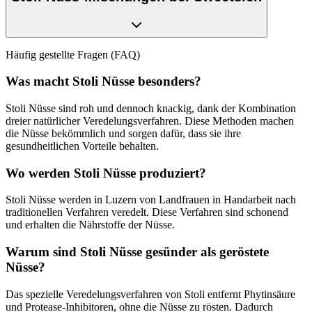
wichtige Nährstoffe verloren gehen. Stoli löst dieses Problem durch
ihre traditionellen Veredelungsmethoden, die sowohl die
gesundheitlichen Aspekte als auch den Genuss berücksichtigen. So
entstehen Nüsse, die nicht nur gesund, sondern auch
Bei Sweets.ch können Kunden verschiedene Stoli Nuss-
Häufig gestellte Fragen (FAQ)
aussergewöhnlich schmackhaft sind.
Mischungen bestellen, darunter der
Stoli Nuss Mix Meersalz
, der
eine Auswahl an Mandeln, Cashewkernen, Baumnüssen und
Was macht Stoli Nüsse besonders?
Pekannüssen enthält. Diese Mischung wird leicht gesalzen, um den
Geschmack der Nüsse zu verstärken. Der
Stoli Nuss Mix Schoko
Stoli Nüsse sind roh und dennoch knackig, dank der Kombination
dark
bietet eine Kombination aus knackigen Nüssen und dunkler
dreier natürlicher Veredelungsverfahren. Diese Methoden machen
Schweizer Schokolade, während der
Stoli Nuss Mix
die Nüsse bekömmlich und sorgen dafür, dass sie ihre
Milchschokolade
eine Mischung aus Nüssen und Schweizer
gesundheitlichen Vorteile behalten.
Milchschokolade bietet. Für diejenigen, die es pur bevorzugen, gibt
es den
Stoli Nuss Mix ungesalzen
. Diese Produktvielfalt bietet für
Wo werden Stoli Nüsse produziert?
jeden Nussliebhaber etwas Besonderes und spiegelt die hohe
Qualität und das Handwerk, das hinter der Marke Stoli steht, wider.
Stoli Nüsse werden in Luzern von Landfrauen in Handarbeit nach
traditionellen Verfahren veredelt. Diese Verfahren sind schonend
und erhalten die Nährstoffe der Nüsse.
Warum sind Stoli Nüsse gesünder als geröstete
Nüsse?
Das spezielle Veredelungsverfahren von Stoli entfernt Phytinsäure
und Protease-Inhibitoren, ohne die Nüsse zu rösten. Dadurch