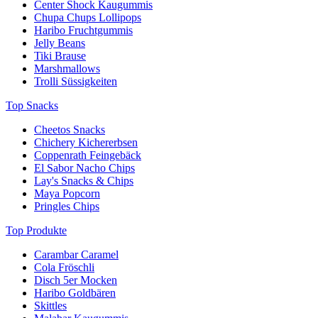
Center Shock Kaugummis
Chupa Chups Lollipops
Haribo Fruchtgummis
Jelly Beans
Tiki Brause
Marshmallows
Trolli Süssigkeiten
Top Snacks
Cheetos Snacks
Chichery Kichererbsen
Coppenrath Feingebäck
El Sabor Nacho Chips
Lay's Snacks & Chips
Maya Popcorn
Pringles Chips
Top Produkte
Carambar Caramel
Cola Fröschli
Disch 5er Mocken
Haribo Goldbären
Skittles