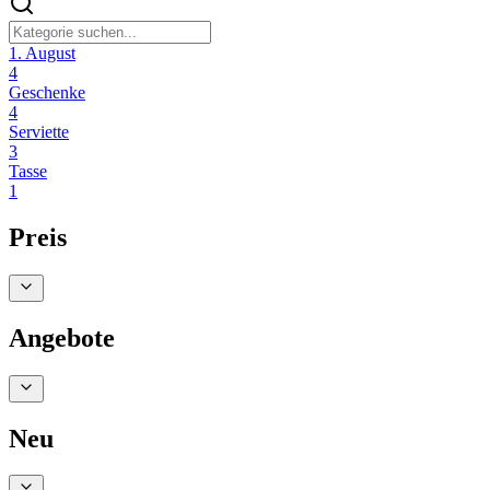
1. August
4
Geschenke
4
Serviette
3
Tasse
1
Preis
Angebote
Neu