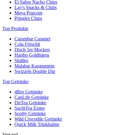
El Sabor Nacho Chips
Produkt wider, das sie entwickeln und vertreiben, und inspiriert
Lay's Snacks & Chips
Menschen weltweit.
Maya Popcorn
Pringles Chips
Top Produkte
Carambar Caramel
Cola Fröschli
Disch 5er Mocken
Haribo Goldbären
Skittles
Malabar Kaugummis
Swizzels Double Dip
Top Getränke
4Bro Getränke
CanLife Getränke
DirTea Getränke
SuchtTea Eistee
Soofty Getränke
Wild Crocodile Getränke
Quick Milk Trinkhalme
Versand