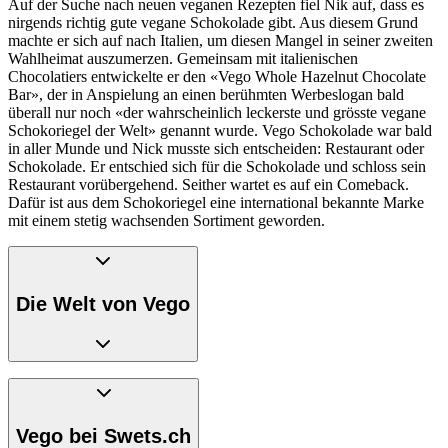
Auf der Suche nach neuen veganen Rezepten fiel Nik auf, dass es
nirgends richtig gute vegane Schokolade gibt. Aus diesem Grund
machte er sich auf nach Italien, um diesen Mangel in seiner zweiten
Wahlheimat auszumerzen. Gemeinsam mit italienischen
Chocolatiers entwickelte er den «Vego Whole Hazelnut Chocolate
Bar», der in Anspielung an einen berühmten Werbeslogan bald
überall nur noch «der wahrscheinlich leckerste und grösste vegane
Schokoriegel der Welt» genannt wurde. Vego Schokolade war bald
in aller Munde und Nick musste sich entscheiden: Restaurant oder
Schokolade. Er entschied sich für die Schokolade und schloss sein
Restaurant vorübergehend. Seither wartet es auf ein Comeback.
Dafür ist aus dem Schokoriegel eine international bekannte Marke
mit einem stetig wachsenden Sortiment geworden.
Die Welt von Vego
Vego ist in jeder Beziehung anders. So arbeitet bei Vego zum
Beispiel niemand länger als 32 Stunden. Dafür mit vollem Akku und
ganz viel Kreativität. Vego ist mit einem sehr hohen Anspruch
Vego bei Swets.ch
unterwegs. Denn Vego will nicht mehr und nicht weniger, als die