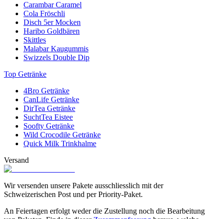
Carambar Caramel
2020 in Australien als «Beste vegane Schokolade». Drei Jahre zuvor
Cola Fröschli
wurde Vego bereits im Vereinigten Königreich als beste vegane
Disch 5er Mocken
Schokolade prämiert.
Haribo Goldbären
Skittles
Malabar Kaugummis
Swizzels Double Dip
Top Getränke
4Bro Getränke
CanLife Getränke
DirTea Getränke
SuchtTea Eistee
Soofty Getränke
Wild Crocodile Getränke
Quick Milk Trinkhalme
Versand
Wir versenden unsere Pakete ausschliesslich mit der
Schweizerischen Post und per Priority-Paket.
An Feiertagen erfolgt weder die Zustellung noch die Bearbeitung