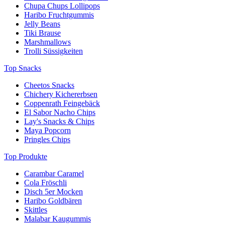
Chupa Chups Lollipops
Haribo Fruchtgummis
Jelly Beans
Tiki Brause
Marshmallows
Trolli Süssigkeiten
Top Snacks
Cheetos Snacks
Chichery Kichererbsen
Coppenrath Feingebäck
El Sabor Nacho Chips
Lay's Snacks & Chips
Maya Popcorn
Pringles Chips
Top Produkte
Carambar Caramel
Cola Fröschli
Disch 5er Mocken
Haribo Goldbären
Skittles
Malabar Kaugummis