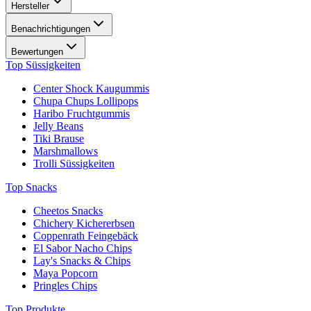
Hersteller
Benachrichtigungen
Bewertungen
Top Süssigkeiten
Center Shock Kaugummis
Chupa Chups Lollipops
Haribo Fruchtgummis
Jelly Beans
Tiki Brause
Marshmallows
Trolli Süssigkeiten
Top Snacks
Cheetos Snacks
Chichery Kichererbsen
Coppenrath Feingebäck
El Sabor Nacho Chips
Lay's Snacks & Chips
Maya Popcorn
Pringles Chips
Top Produkte