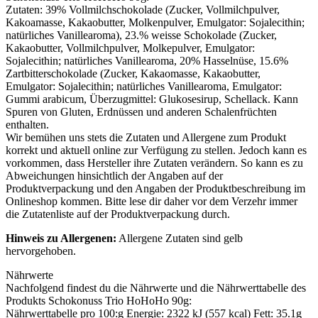
Zutaten: 39% Vollmilchschokolade (Zucker, Vollmilchpulver,
Kakoamasse, Kakaobutter, Molkenpulver, Emulgator:
Sojalecithin
;
natürliches Vanillearoma), 23.% weisse Schokolade (Zucker,
Kakaobutter, Vollmilchpulver, Molkepulver, Emulgator:
Sojalecithin
; natürliches Vanillearoma, 20% Hasselnüse, 15.6%
Zartbitterschokolade (Zucker, Kakaomasse, Kakaobutter,
Emulgator:
Sojalecithin
; natürliches Vanillearoma, Emulgator:
Gummi arabicum, Überzugmittel: Glukosesirup, Schellack. Kann
Spuren von
Gluten
,
Erdnüssen
und anderen
Schalenfrüchten
enthalten.
Wir bemühen uns stets die Zutaten und Allergene zum Produkt
korrekt und aktuell online zur Verfügung zu stellen. Jedoch kann es
vorkommen, dass Hersteller ihre Zutaten verändern. So kann es zu
Abweichungen hinsichtlich der Angaben auf der
Produktverpackung und den Angaben der Produktbeschreibung im
Onlineshop kommen. Bitte lese dir daher vor dem Verzehr immer
die Zutatenliste auf der Produktverpackung durch.
Hinweis zu Allergenen:
Allergene Zutaten sind
gelb
hervorgehoben
.
Nährwerte
Nachfolgend findest du die Nährwerte und die Nährwerttabelle des
Produkts
Schokonuss Trio HoHoHo 90g
:
Nährwerttabelle pro 100:g Energie: 2322 kJ (557 kcal) Fett: 35.1g