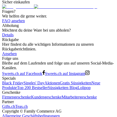
Sicher einkaufen
Fragen?
Wir helfen dir gerne weiter.
FAQ ansehen
Abholung
Möchtest du deine Ware bei uns abholen?
Details
Rückgabe
Hier findest du alle wichtigen Informationen zu unseren
Rückgaberichtlinien.
Ansehen
Folge uns
Bleibe auf dem Laufenden und folge uns auf unseren Social-Media-
Kanälen.
Sweets.ch auf Facebook
Sweets.ch auf Instagram
Specials
Black Friday
Singles' Day
Aktionen
Gratis Süssigkeiten
Neue
Produkte
Top 200 Bestseller
Süssigkeiten Blog
Lolipop
Geschenke
Firmengeschenke
Kundengeschenke
Mitarbeitergeschenke
Partner
Gifts.ch
Teas.ch
Copyright ©
Family Commerce AG
Allgemeine Geschäftsbedingungen