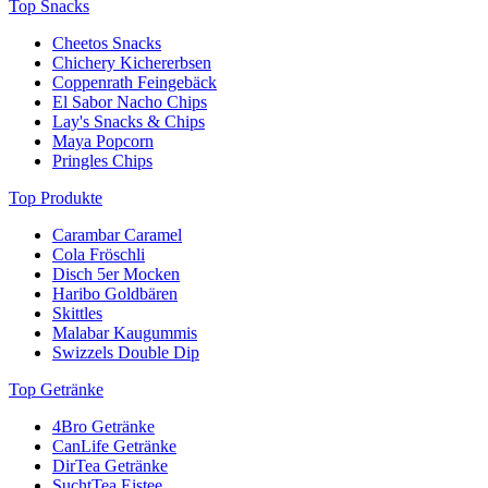
Top Snacks
Cheetos Snacks
Chichery Kichererbsen
Coppenrath Feingebäck
El Sabor Nacho Chips
Lay's Snacks & Chips
Maya Popcorn
Pringles Chips
Top Produkte
Carambar Caramel
Cola Fröschli
Disch 5er Mocken
Haribo Goldbären
Skittles
Malabar Kaugummis
Swizzels Double Dip
Top Getränke
4Bro Getränke
CanLife Getränke
DirTea Getränke
SuchtTea Eistee