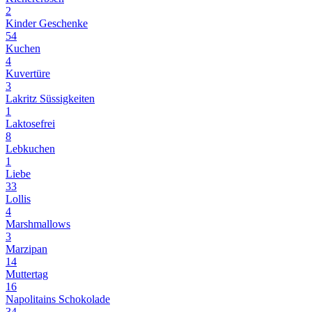
2
Kinder Geschenke
54
Kuchen
4
Kuvertüre
3
Lakritz Süssigkeiten
1
Laktosefrei
8
Lebkuchen
1
Liebe
33
Lollis
4
Marshmallows
3
Marzipan
14
Muttertag
16
Napolitains Schokolade
34