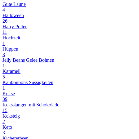
Gute Laune
4
Halloween
26
Harry Potter
11
Hochzeit
1
Hüppen
3
Jelly Beans Gelee Bohnen
1
Karamell
5
Kaubonbons Süssigkeiten
1
Kekse
39
Keksstangen mit Schokolade
15
Keksteig
2
Keto
3
Kichererbsen