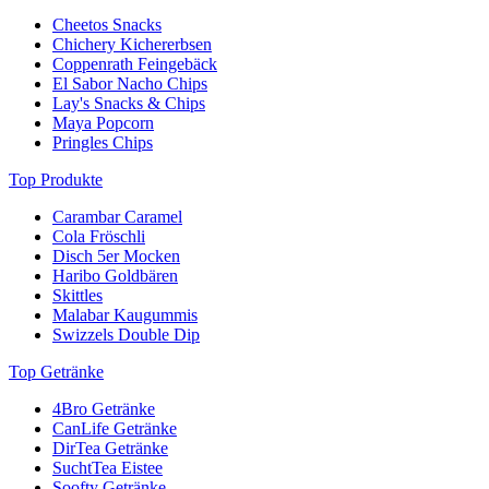
Cheetos Snacks
Chichery Kichererbsen
Coppenrath Feingebäck
El Sabor Nacho Chips
Lay's Snacks & Chips
Maya Popcorn
Pringles Chips
Top Produkte
Carambar Caramel
Cola Fröschli
Disch 5er Mocken
Haribo Goldbären
Skittles
Malabar Kaugummis
Swizzels Double Dip
Top Getränke
4Bro Getränke
CanLife Getränke
DirTea Getränke
SuchtTea Eistee
Soofty Getränke