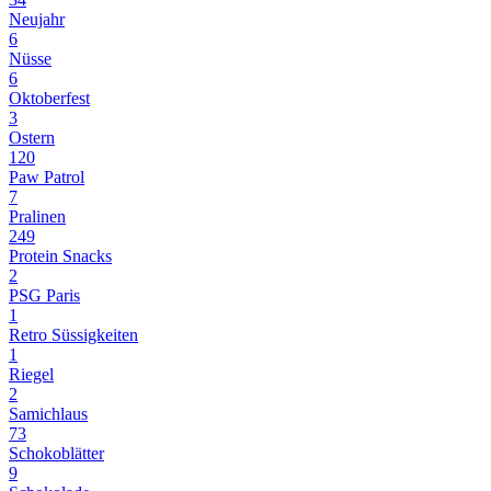
Neujahr
6
Nüsse
6
Oktoberfest
3
Ostern
120
Paw Patrol
7
Pralinen
249
Protein Snacks
2
PSG Paris
1
Retro Süssigkeiten
1
Riegel
2
Samichlaus
73
Schokoblätter
9