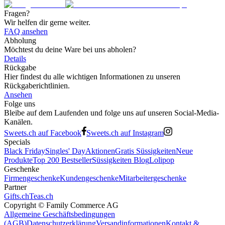
Fragen?
Wir helfen dir gerne weiter.
FAQ ansehen
Abholung
Möchtest du deine Ware bei uns abholen?
Details
Rückgabe
Hier findest du alle wichtigen Informationen zu unseren
Rückgaberichtlinien.
Ansehen
Folge uns
Bleibe auf dem Laufenden und folge uns auf unseren Social-Media-
Kanälen.
Sweets.ch auf Facebook
Sweets.ch auf Instagram
Specials
Black Friday
Singles' Day
Aktionen
Gratis Süssigkeiten
Neue
Produkte
Top 200 Bestseller
Süssigkeiten Blog
Lolipop
Geschenke
Firmengeschenke
Kundengeschenke
Mitarbeitergeschenke
Partner
Gifts.ch
Teas.ch
Copyright ©
Family Commerce AG
Allgemeine Geschäftsbedingungen
(AGB)
Datenschutzerklärung
Versandinformationen
Kontakt &