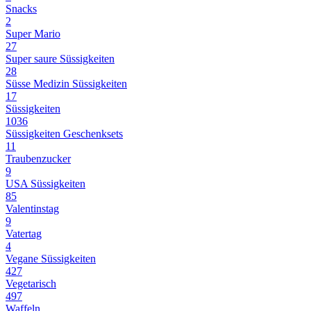
Snacks
2
Super Mario
27
Super saure Süssigkeiten
28
Süsse Medizin Süssigkeiten
17
Süssigkeiten
1036
Süssigkeiten Geschenksets
11
Traubenzucker
9
USA Süssigkeiten
85
Valentinstag
9
Vatertag
4
Vegane Süssigkeiten
427
Vegetarisch
497
Waffeln