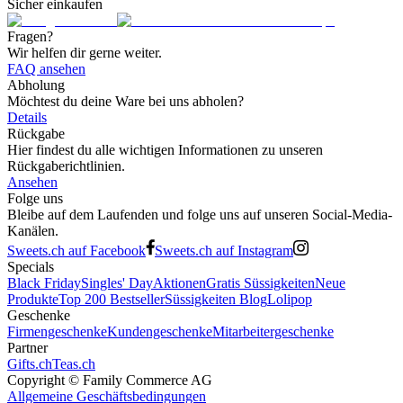
Sicher einkaufen
Fragen?
Wir helfen dir gerne weiter.
FAQ ansehen
Abholung
Möchtest du deine Ware bei uns abholen?
Details
Rückgabe
Hier findest du alle wichtigen Informationen zu unseren
Rückgaberichtlinien.
Ansehen
Folge uns
Bleibe auf dem Laufenden und folge uns auf unseren Social-Media-
Kanälen.
Sweets.ch auf Facebook
Sweets.ch auf Instagram
Specials
Black Friday
Singles' Day
Aktionen
Gratis Süssigkeiten
Neue
Produkte
Top 200 Bestseller
Süssigkeiten Blog
Lolipop
Geschenke
Firmengeschenke
Kundengeschenke
Mitarbeitergeschenke
Partner
Gifts.ch
Teas.ch
Copyright ©
Family Commerce AG
Allgemeine Geschäftsbedingungen