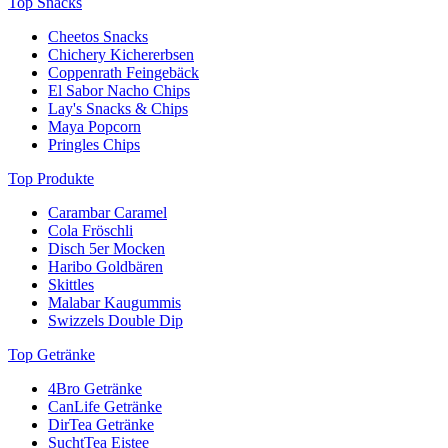
Top Snacks
Cheetos Snacks
Chichery Kichererbsen
Coppenrath Feingebäck
El Sabor Nacho Chips
Lay's Snacks & Chips
Maya Popcorn
Pringles Chips
Top Produkte
Carambar Caramel
Cola Fröschli
Disch 5er Mocken
Haribo Goldbären
Skittles
Malabar Kaugummis
Swizzels Double Dip
Top Getränke
4Bro Getränke
CanLife Getränke
DirTea Getränke
SuchtTea Eistee