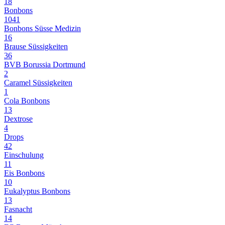
18
Bonbons
1041
Bonbons Süsse Medizin
16
Brause Süssigkeiten
36
BVB Borussia Dortmund
2
Caramel Süssigkeiten
1
Cola Bonbons
13
Dextrose
4
Drops
42
Einschulung
11
Eis Bonbons
10
Eukalyptus Bonbons
13
Fasnacht
14