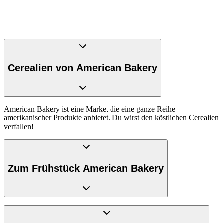
Cerealien von American Bakery
American Bakery ist eine Marke, die eine ganze Reihe
amerikanischer Produkte anbietet. Du wirst den köstlichen Cerealien
verfallen!
Zum Frühstück American Bakery
Du willst Amerika auf deinem Frühstückstisch? Dann probiere doch
mal die
American Bakery Magic Mallows Rainbows
! Das sind