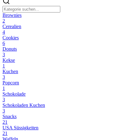
Brownies
2
Cerealien
4
Cookies
6
Donuts
3
Kekse
1
Kuchen
3
Popcorn
1
Schokolade
3
Schokoladen Kuchen
3
Snacks
21
USA Süssigkeiten
21
Waffeln