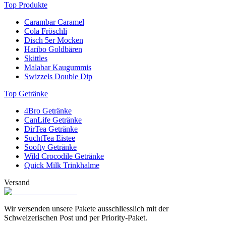
Top Produkte
Carambar Caramel
Cola Fröschli
Disch 5er Mocken
Haribo Goldbären
Skittles
Malabar Kaugummis
Swizzels Double Dip
Top Getränke
4Bro Getränke
CanLife Getränke
DirTea Getränke
SuchtTea Eistee
Soofty Getränke
Wild Crocodile Getränke
Quick Milk Trinkhalme
Versand
Wir versenden unsere Pakete ausschliesslich mit der
Schweizerischen Post und per Priority-Paket.