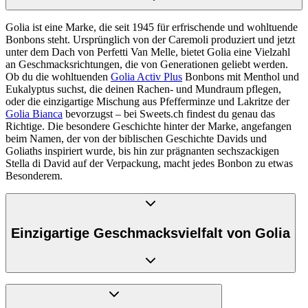
Golia ist eine Marke, die seit 1945 für erfrischende und wohltuende
Bonbons steht. Ursprünglich von der Caremoli produziert und jetzt
unter dem Dach von Perfetti Van Melle, bietet Golia eine Vielzahl
an Geschmacksrichtungen, die von Generationen geliebt werden.
Ob du die wohltuenden
Golia Activ Plus
Bonbons mit Menthol und
Eukalyptus suchst, die deinen Rachen- und Mundraum pflegen,
oder die einzigartige Mischung aus Pfefferminze und Lakritze der
Golia Bianca
bevorzugst – bei Sweets.ch findest du genau das
Richtige. Die besondere Geschichte hinter der Marke, angefangen
beim Namen, der von der biblischen Geschichte Davids und
Goliaths inspiriert wurde, bis hin zur prägnanten sechszackigen
Stella di David auf der Verpackung, macht jedes Bonbon zu etwas
Besonderem.
Einzigartige Geschmacksvielfalt von Golia
Golia Bonbons stehen nicht nur für Erfrischung, sondern auch für
Vielfalt. Die Marke hat es geschafft, über die Jahre hinweg ihr