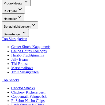
Produktdesign
Rückgabe
Hersteller
Benachrichtigungen
Bewertungen
Top Süssigkeiten
Center Shock Kaugummis
Chupa Chups Lollipops
Haribo Fruchtgummis
Jelly Beans
Tiki Brause
Marshmallows
Trolli Süssigkeiten
Top Snacks
Cheetos Snacks
Chichery Kichererbsen
Coppenrath Feingebäck
El Sabor Nacho Chips
Lay's Snacks & Chips