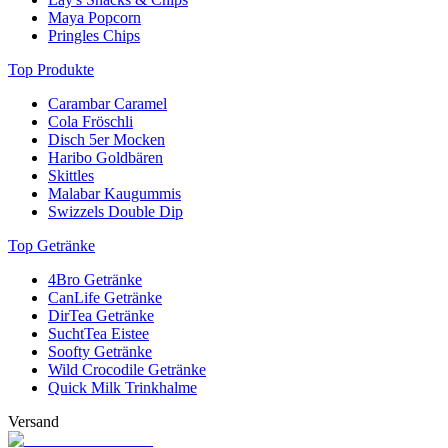
Maya Popcorn
Pringles Chips
Top Produkte
Carambar Caramel
Cola Fröschli
Disch 5er Mocken
Haribo Goldbären
Skittles
Malabar Kaugummis
Swizzels Double Dip
Top Getränke
4Bro Getränke
CanLife Getränke
DirTea Getränke
SuchtTea Eistee
Soofty Getränke
Wild Crocodile Getränke
Quick Milk Trinkhalme
Versand