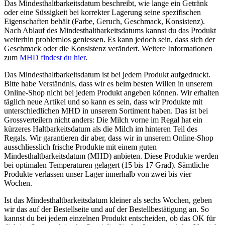
Das Mindesthaltbarkeitsdatum beschreibt, wie lange ein Getränk
oder eine Süssigkeit bei korrekter Lagerung seine spezifischen
Eigenschaften behält (Farbe, Geruch, Geschmack, Konsistenz).
Nach Ablauf des Mindesthaltbarkeitsdatums kannst du das Produkt
weiterhin problemlos geniessen. Es kann jedoch sein, dass sich der
Geschmack oder die Konsistenz verändert. Weitere Informationen
zum
MHD findest du hier
.
Das Mindesthaltbarkeitsdatum ist bei jedem Produkt aufgedruckt.
Bitte habe Verständnis, dass wir es beim besten Willen in unserem
Online-Shop nicht bei jedem Produkt angeben können. Wir erhalten
täglich neue Artikel und so kann es sein, dass wir Produkte mit
unterschiedlichen MHD in unserem Sortiment haben. Das ist bei
Grossverteilern nicht anders: Die Milch vorne im Regal hat ein
kürzeres Haltbarkeitsdatum als die Milch im hinteren Teil des
Regals. Wir garantieren dir aber, dass wir in unserem Online-Shop
ausschliesslich frische Produkte mit einem guten
Mindesthaltbarkeitsdatum (MHD) anbieten. Diese Produkte werden
bei optimalen Temperaturen gelagert (15 bis 17 Grad). Sämtliche
Produkte verlassen unser Lager innerhalb von zwei bis vier
Wochen.
Ist das Mindesthaltbarkeitsdatum kleiner als sechs Wochen, geben
wir das auf der Bestellseite und auf der Bestellbestätigung an. So
kannst du bei jedem einzelnen Produkt entscheiden, ob das OK für