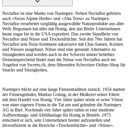
Nectaflor ist eine Marke von Narimpex. Neben Nectaflor gehören
auch «Swiss Alpine Herbs» und «Alta Terra» zu Narimpex.
Nectaflor verarbeitet sorgfältig ausgewählte Naturprodukte aus aller
Welt. Begonnen hat alles mit Honig, den das Bieler Unternehmen
heute sogar bis in die USA exportiert. Das zweite Standbein von
Nectaflor sind Nüsse und Trockenfrüchte. Seit den 70er Jahren hat
Nectaflor sein Nuss-Sortiment sukzessive mit Chia-Samen, Kernen
und Nüssen ausgebaut. Nüsse sind eine gesunde Alternative zu
Süssigkeiten und werden auch in der Schweiz immer beliebter.
Dementsprechend findet man die Nüsse von Nectaflor auch im
Angebot von Sweets.ch, dem führenden Schweizer Online-Shop für
Snacks und Süssigkeiten.
Narimpex blickt auf eine lange Firmentradition zurück: 1954 startete
der Firmengründer, Markus Grünig, in der Molkerei seiner Eltern
mit dem Handel von Honig. Vier Jahre später setzte er seine Vision
von einer eigenen Firma in die Tat um und gründete die Narimpex
AG in Biel. Nochmals vier Jahre später nahm er eine moderne
Aufbereitungs- und Abfüllanlage für Honig in Betrieb. 1975
entschied er sich, sein Unternehmen breiter aufzustellen und
diversifizierte in die Bereiche «Trockenfrüchte» und «Nüsse».