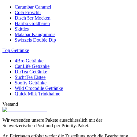
vor allem Erdnüsse mag, sollte unbedingt die «
Quick Peanuts
Carambar Caramel
gesalzen
» von Nectaflor probieren. Sie sind ein Genuss! Abgerundet
Cola Fröschli
wird das Angebot von Nectaflor bei Sweets.ch mit der besonders
Disch 5er Mocken
gesunden und besonders abwechslungsreichen Mischung «
Quix Pic
Haribo Goldbären
Nic
». Sie enthält eine leckere Mischung aus gesunden Nüssen und
Skittles
gesunden Trockenfrüchten.
Malabar Kaugummis
Swizzels Double Dip
Top Getränke
4Bro Getränke
CanLife Getränke
DirTea Getränke
SuchtTea Eistee
Soofty Getränke
Wild Crocodile Getränke
Quick Milk Trinkhalme
Versand
Wir versenden unsere Pakete ausschliesslich mit der
Schweizerischen Post und per Priority-Paket.
An Feiertagen erfolgt weder die Zustellung noch die Bearbeitung