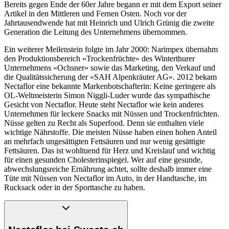
Bereits gegen Ende der 60er Jahre begann er mit dem Export seiner
Artikel in den Mittleren und Fernen Osten. Noch vor der
Jahrtausendwende hat mit Heinrich und Ulrich Grünig die zweite
Generation die Leitung des Unternehmens übernommen.
Ein weiterer Meilenstein folgte im Jahr 2000: Narimpex übernahm
den
Produktionsbereich «Trockenfrüchte» des Winterthurer
Unternehmens «Ochsner» sowie das Marketing, den Verkauf und
die Qualitätssicherung der «SAH Alpenkräuter AG». 2012 bekam
Nectaflor eine bekannte Markenbotschafterin: Keine geringere als
OL-Weltmeisterin Simon Niggli-Luder wurde das sympathische
Gesicht von Nectaflor. Heute steht
Nectaflor wie kein anderes
Unternehmen für leckere Snacks mit Nüssen und Trockenfrüchten.
Nüsse gelten zu Recht als Superfood. Denn sie enthalten viele
wichtige Nährstoffe. Die meisten Nüsse haben einen hohen Anteil
an mehrfach ungesättigten Fettsäuren und nur wenig gesättigte
Fettsäuren. Das ist wohltuend für Herz und Kreislauf und wichtig
für einen gesunden Cholesterinspiegel. Wer auf eine gesunde,
abwechslungsreiche Ernährung achtet, sollte deshalb immer eine
Tüte mit Nüssen von Nectaflor im Auto, in der Handtasche, im
Rucksack oder in der Sporttasche zu haben.