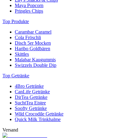
Maya Popcorn
Pringles Chips
Top Produkte
Carambar Caramel
Cola Fröschli
Disch 5er Mocken
Haribo Goldbären
Skittles
Malabar Kaugummis
Swizzels Double Dip
Top Getränke
4Bro Getränke
CanLife Getränke
DirTea Getränke
SuchtTea Eistee
Soofty Getränke
Wild Crocodile Getränke
Quick Milk Trinkhalme
Versand