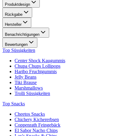
Produktdesign
Rückgabe
Hersteller
Benachrichtigungen
Bewertungen
Top Süssigkeiten
Center Shock Kaugummis
Chupa Chups Lollipops
Haribo Fruchtgummis
Jelly Beans
Tiki Brause
Marshmallows
Trolli Süssigkeiten
Top Snacks
Cheetos Snacks
Chichery Kichererbsen
Coppenrath Feingebäck
El Sabor Nacho Chips
Lay's Snacks & Chips