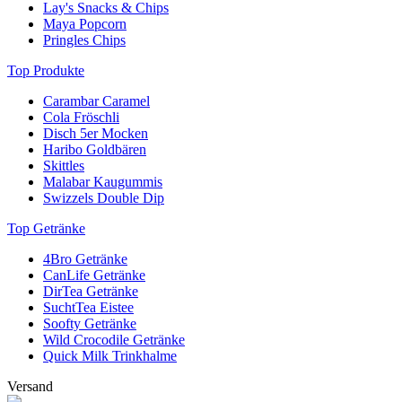
Lay's Snacks & Chips
Maya Popcorn
Pringles Chips
Top Produkte
Carambar Caramel
Cola Fröschli
Disch 5er Mocken
Haribo Goldbären
Skittles
Malabar Kaugummis
Swizzels Double Dip
Top Getränke
4Bro Getränke
CanLife Getränke
DirTea Getränke
SuchtTea Eistee
Soofty Getränke
Wild Crocodile Getränke
Quick Milk Trinkhalme
Versand