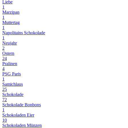
Liebe
1
Marzipan
1
Muttertag
1
Napolitains Schokolade
1
Neujahr
2
Ostern
24
Pralinen
4
PSG Paris
1
Samichlaus
25
Schokolade
72
Schokolade Bonbons
1
Schokoladen Eier
10
Schokoladen Münzen