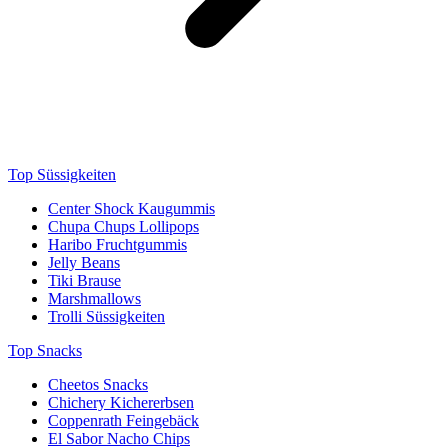
Top Süssigkeiten
Center Shock Kaugummis
Chupa Chups Lollipops
Haribo Fruchtgummis
Jelly Beans
Tiki Brause
Marshmallows
Trolli Süssigkeiten
Top Snacks
Cheetos Snacks
Chichery Kichererbsen
Coppenrath Feingebäck
El Sabor Nacho Chips