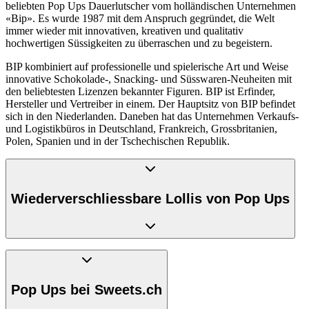
beliebten Pop Ups Dauerlutscher vom holländischen Unternehmen
«Bip». Es wurde 1987 mit dem Anspruch gegründet, die Welt
immer wieder mit innovativen, kreativen und qualitativ
hochwertigen Süssigkeiten zu überraschen und zu begeistern.
BIP kombiniert auf professionelle und spielerische Art und Weise
innovative Schokolade-, Snacking- und Süsswaren-Neuheiten mit
den beliebtesten Lizenzen bekannter Figuren. BIP ist Erfinder,
Hersteller und Vertreiber in einem. Der Hauptsitz von BIP befindet
sich in den Niederlanden. Daneben hat das Unternehmen Verkaufs-
und Logistikbüros in Deutschland, Frankreich, Grossbritanien,
Polen, Spanien und in der Tschechischen Republik.
Wiederverschliessbare Lollis von Pop Ups
Pop Ups sind die perfekte Kombination aus Spielzeug und
Süssigkeit. Sie machen jede Menge Spass und schmecken
fantastisch. Und vor allem lassen sie sich immer wieder
Pop Ups bei Sweets.ch
verschliessen. Das entspannt Eltern und beruhigt Kinder. Denn in
der Regel haben Kinder keine Geduld, um einen Schleckstängel zu