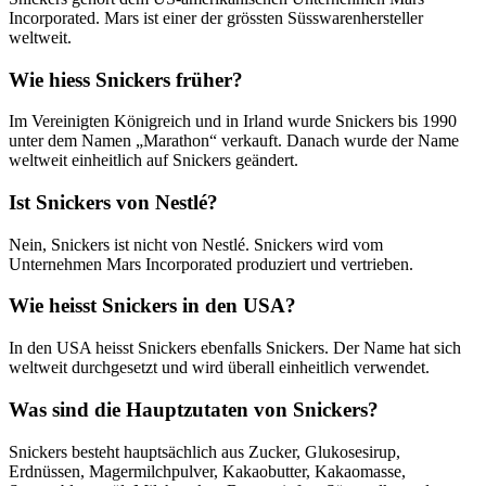
einer praktischen Kunststoffflasche mit Sportverschluss daher, in der
Incorporated. Mars ist einer der grössten Süsswarenhersteller
sich eine ganze Portion «Snickers zum Trinken» befindet. Der
weltweit.
leckere Snickers Drink punktet mit dem einmaligen Geschmack von
Schokolade und Erdnüssen und löscht den Durst auf einzigartige Art
Wie hiess Snickers früher?
und Weise: Der Snickers Drink ist ein Snack, der immer und überall
schmeckt.
Im Vereinigten Königreich und in Irland wurde Snickers bis 1990
unter dem Namen „Marathon“ verkauft. Danach wurde der Name
Wer bereits beim Frühstück, Znüni oder Zvieri nicht auf den
weltweit einheitlich auf Snickers geändert.
Geschmack von Snickers verzichten möchte, kann sich Snickers
auch aufs Brot streichen. Dank dem «
Snickers Peanut Butter
Ist Snickers von Nestlé?
Crunchy Brotaufstrich
». Die köstliche Erdnussbutter enthält
knackige Milchschokoladenstückchen und verführt mit einer
intensiven Karamellnote. Ein grossartiger Genuss für Gipfeli,
Nein, Snickers ist nicht von Nestlé. Snickers wird vom
Semmeli, Weggli und ganz normale Brotschieben.
Unternehmen Mars Incorporated produziert und vertrieben.
Wie heisst Snickers in den USA?
In den USA heisst Snickers ebenfalls Snickers. Der Name hat sich
weltweit durchgesetzt und wird überall einheitlich verwendet.
Was sind die Hauptzutaten von Snickers?
Snickers besteht hauptsächlich aus Zucker, Glukosesirup,
Erdnüssen, Magermilchpulver, Kakaobutter, Kakaomasse,