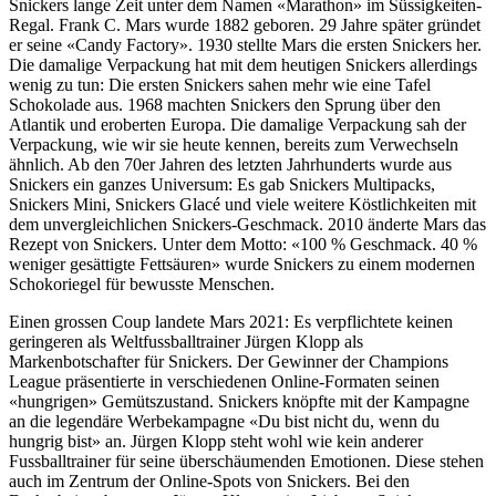
Snickers lange Zeit unter dem Namen «Marathon» im Süssigkeiten-
Regal. Frank C. Mars wurde 1882 geboren. 29 Jahre später gründet
er seine «Candy Factory». 1930 stellte Mars die ersten Snickers her.
Die damalige Verpackung hat mit dem heutigen Snickers allerdings
wenig zu tun: Die ersten Snickers sahen mehr wie eine Tafel
Schokolade aus. 1968 machten Snickers den Sprung über den
Atlantik und eroberten Europa. Die damalige Verpackung sah der
Verpackung, wie wir sie heute kennen, bereits zum Verwechseln
ähnlich. Ab den 70er Jahren des letzten Jahrhunderts wurde aus
Snickers ein ganzes Universum: Es gab Snickers Multipacks,
Snickers Mini, Snickers Glacé und viele weitere Köstlichkeiten mit
dem unvergleichlichen Snickers-Geschmack. 2010 änderte Mars das
Rezept von Snickers. Unter dem Motto: «100 % Geschmack. 40 %
weniger gesättigte Fettsäuren» wurde Snickers zu einem modernen
Schokoriegel für bewusste Menschen.
Einen grossen Coup landete Mars 2021: Es verpflichtete keinen
geringeren als Weltfussballtrainer Jürgen Klopp als
Markenbotschafter für Snickers. Der Gewinner der Champions
League präsentierte in verschiedenen Online-Formaten seinen
«hungrigen» Gemütszustand. Snickers knöpfte mit der Kampagne
an die legendäre Werbekampagne «Du bist nicht du, wenn du
hungrig bist» an. Jürgen Klopp steht wohl wie kein anderer
Fussballtrainer für seine überschäumenden Emotionen. Diese stehen
auch im Zentrum der Online-Spots von Snickers. Bei den