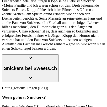
Dreharbeiten beteuerte Jürgen Klopp seine Liebe zu Snickers:
«Meine Familie und ich waren schon vor dem Dreh bekennende
Snickers Fans». Klopp fühlte sich beim Filmen des Öfteren an
«echte Szenen» am Spielfeldrand erinnert, wie er nach den
Dreharbeiten berichtete. Seine Message an seine eigenen Fans und
an die Fans von Snickers: «Im Fussball und im richtigen Leben»
hilft es manchmal, den Humor nicht ganz aus den Augen zu
verlieren». Umso schöner ist es, dass auch ein so bekannter und
erfolgreicher Fussballtrainer wie Jürgen Klopp den Humor nicht
verloren hat und den Fans von Snickers mit seinen witzigen
Auftritten ein Lächeln ins Gesicht zaubert – grad so, wie wenn sie in
einen Schokoriegel beissen würden.
Snickers bei Sweets.ch
Sweets.ch ist der führende Schweizer Online-Shop für Schokoriegel
Häufig gestellte Fragen (FAQ)
und andere Süssigkeiten und bietet Snickers-Fans zahlreiche
Köstlichkeiten mit ihrem Lieblingsgeschmack. Zum Beispiel den
Wem gehört Snickers?
Snickers Drink
. Das Milchmisch-Getränk mit dem
unvergleichlichen Erdnuss- und Schokoladen-Geschmack kommt in
Snickers gehört dem US-amerikanischen Unternehmen Mars