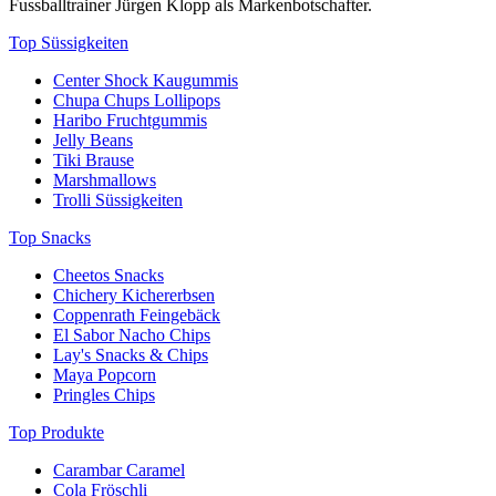
Fussballtrainer Jürgen Klopp als Markenbotschafter.
Top Süssigkeiten
Center Shock Kaugummis
Chupa Chups Lollipops
Haribo Fruchtgummis
Jelly Beans
Tiki Brause
Marshmallows
Trolli Süssigkeiten
Top Snacks
Cheetos Snacks
Chichery Kichererbsen
Coppenrath Feingebäck
El Sabor Nacho Chips
Lay's Snacks & Chips
Maya Popcorn
Pringles Chips
Top Produkte
Carambar Caramel
Cola Fröschli