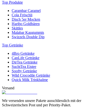
Top Produkte
hat, greift zu den «
Terrasana Lakritz Tubis süss
». Im 100 Gramm
schweren Beutel stecken viele köstliche Lakritz-Stückchen. Sie sind
Carambar Caramel
besonders weich; haben aber trotzdem den typischen Biss, den
Cola Fröschli
grosse und kleine Lakritzfans so sehr lieben.
Disch 5er Mocken
Haribo Goldbären
Skittles
Malabar Kaugummis
Swizzels Double Dip
Top Getränke
4Bro Getränke
CanLife Getränke
DirTea Getränke
SuchtTea Eistee
Soofty Getränke
Wild Crocodile Getränke
Quick Milk Trinkhalme
Versand
Wir versenden unsere Pakete ausschliesslich mit der
Schweizerischen Post und per Priority-Paket.