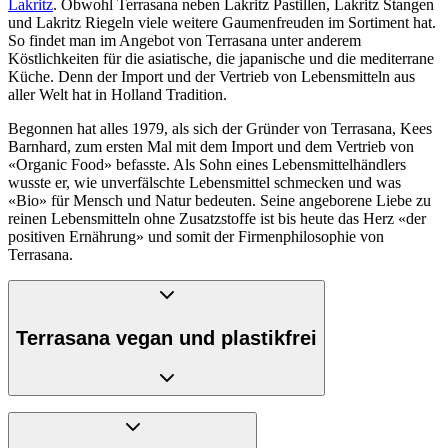
Lakritz
. Obwohl Terrasana neben Lakritz Pastillen, Lakritz Stangen
und Lakritz Riegeln viele weitere Gaumenfreuden im Sortiment hat.
So findet man im Angebot von Terrasana unter anderem
Köstlichkeiten für die asiatische, die japanische und die mediterrane
Küche. Denn der Import und der Vertrieb von Lebensmitteln aus
aller Welt hat in Holland Tradition.
Begonnen hat alles 1979, als sich der Gründer von Terrasana, Kees
Barnhard, zum ersten Mal mit dem Import und dem Vertrieb von
«Organic Food» befasste. Als Sohn eines Lebensmittelhändlers
wusste er, wie unverfälschte Lebensmittel schmecken und was
«Bio» für Mensch und Natur bedeuten. Seine angeborene Liebe zu
reinen Lebensmitteln ohne Zusatzstoffe ist bis heute das Herz «der
positiven Ernährung» und somit der Firmenphilosophie von
Terrasana.
Terrasana vegan und plastikfrei
Kees Barnhard startete mit Terrasana auf einem kleinen Dachstock.
Heute verfügt Terrasana über topmoderne Gebäude und hat rund