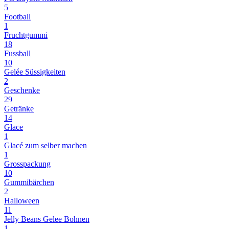
5
Football
1
Fruchtgummi
18
Fussball
10
Gelée Süssigkeiten
2
Geschenke
29
Getränke
14
Glace
1
Glacé zum selber machen
1
Grosspackung
10
Gummibärchen
2
Halloween
11
Jelly Beans Gelee Bohnen
1