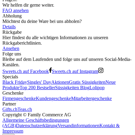
Wir helfen dir gerne weiter.
FAQ ansehen
Abholung
Möchtest du deine Ware bei uns abholen?
Details
Rückgabe
Hier findest du alle wichtigen Informationen zu unseren
Rückgaberichtlinien.
Ansehen
Folge uns
Bleibe auf dem Laufenden und folge uns auf unseren Social-Media-
Kanälen.
Sweets.ch auf Facebook
Sweets.ch auf Instagram
Specials
Black Friday
Singles' Day
Aktionen
Gratis Süssigkeiten
Neue
Produkte
Top 200 Bestseller
Süssigkeiten Blog
Lolipop
Geschenke
Firmengeschenke
Kundengeschenke
Mitarbeitergeschenke
Partner
Gifts.ch
Teas.ch
Copyright ©
Family Commerce AG
Allgemeine Geschäftsbedingungen
(AGB)
Datenschutzerklärung
Versandinformationen
Kontakt &
Impressum