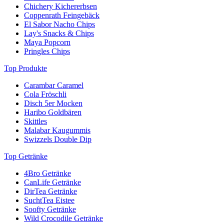
Chichery Kichererbsen
Coppenrath Feingebäck
El Sabor Nacho Chips
Lay's Snacks & Chips
Maya Popcorn
Pringles Chips
Top Produkte
Carambar Caramel
Cola Fröschli
Disch 5er Mocken
Haribo Goldbären
Skittles
Malabar Kaugummis
Swizzels Double Dip
Top Getränke
4Bro Getränke
CanLife Getränke
DirTea Getränke
SuchtTea Eistee
Soofty Getränke
Wild Crocodile Getränke