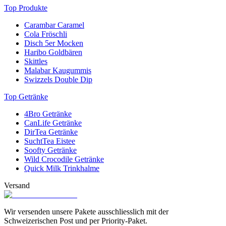
Top Produkte
Carambar Caramel
Cola Fröschli
Disch 5er Mocken
Haribo Goldbären
Skittles
Malabar Kaugummis
Swizzels Double Dip
Top Getränke
4Bro Getränke
CanLife Getränke
DirTea Getränke
SuchtTea Eistee
Soofty Getränke
Wild Crocodile Getränke
Quick Milk Trinkhalme
Versand
Wir versenden unsere Pakete ausschliesslich mit der
Schweizerischen Post und per Priority-Paket.