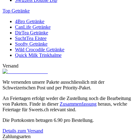
Swizzels Double Dip
Kanne Glück
» und ein «
Glückskännchen Hochzeit
». Für Männer
gibt es anstelle eines Glückskännchens eine Spardose von Hergo
Top Getränke
Design, die wie eine Dose Bier aussieht. Sie heisst «
Spardose ein
Mann von Welt
» und eignet sich ebenfalls perfekt, um ein
4Bro Getränke
Geldgeschenk auf sympathische Art und Weise zu verpacken. Denn
CanLife Getränke
alle Glückskännchen und Spardosen von Hergo Creation haben
DirTea Getränke
einen Schlitz und können weiterhin als «Sparschwein» genutzt
SuchtTea Eistee
werden. Ob die beschenkte Person den erhaltenen Betrag zuerst aus
Soofty Getränke
dem Kännchen nimmt und dann weiter spart oder ob die Person den
Wild Crocodile Getränke
erhaltenen Betrag zuerst mit eigenen Sparbatzen bis zum
Quick Milk Trinkhalme
gewünschten Betrag ergänzen will, spielt dabei keine Rolle. Jetzt
online bestellen!
Versand
Wir versenden unsere Pakete ausschliesslich mit der
Schweizerischen Post und per Priority-Paket.
An Feiertagen erfolgt weder die Zustellung noch die Bearbeitung
von Paketen. Finde in dieser
Zusammenfassung
heraus, welche
Feiertage für Sweets.ch relevant sind.
Die Portokosten betragen
6.90
pro Bestellung.
Details zum Versand
Zahlungsarten