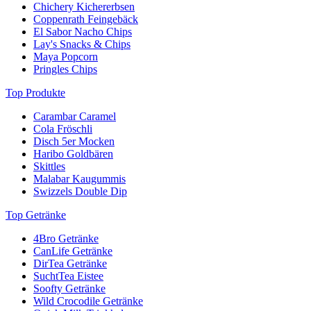
Chichery Kichererbsen
Coppenrath Feingebäck
El Sabor Nacho Chips
Lay's Snacks & Chips
Maya Popcorn
Pringles Chips
Top Produkte
Carambar Caramel
Cola Fröschli
Disch 5er Mocken
Haribo Goldbären
Skittles
Malabar Kaugummis
Swizzels Double Dip
Top Getränke
4Bro Getränke
CanLife Getränke
DirTea Getränke
SuchtTea Eistee
Soofty Getränke
Wild Crocodile Getränke