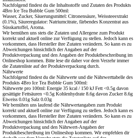
Nachfolgend findest du die Inhaltsstoffe und Zutaten des Produkts
4Bro Ice Tea Bubble Gum 500ml
:
Wasser, Zucker, Säuerungsmittel: Citronensäure, Weissteeextrakt
(0.1%), Säureregulator: Natriumcitrate, färbendes Konzentrat aus
Süsskartoffel, Aroma.
Wir bemühen uns stets die Zutaten und Allergene zum Produkt
korrekt und aktuell online zur Verfügung zu stellen. Jedoch kann es
vorkommen, dass Hersteller ihre Zutaten verändern. So kann es zu
Abweichungen hinsichtlich der Angaben auf der
Produktverpackung und den Angaben der Produktbeschreibung im
Onlineshop kommen. Bitte lese dir daher vor dem Verzehr immer
die Zutatenliste auf der Produktverpackung durch.
Nährwerte
Nachfolgend findest du die Nährwerte und die Nährwerttabelle des
Produkts
4Bro Ice Tea Bubble Gum 500ml
:
Nährwerte pro 100ml: Energie 35 kcal / 150 kJ Fett <0.5g davon
gesättigte Fettsäuren <0.5g Kohlenhydrate 8.6g davon Zucker 8.6g
Eiweiss 0.01g Salz 0.03g
Wir bemühen uns laufend die Nährwertangaben zum Produkt
korrekt und aktuell online zur Verfügung zu stellen. Jedoch kann es
vorkommen, dass Hersteller ihre Zutaten verändern. So kann es zu
Abweichungen hinsichtlich der Angaben auf der
Produktverpackung und den Nährwert-Angaben der
Produktbeschreibung im Onlineshop kommen. Wir empfehlen dir