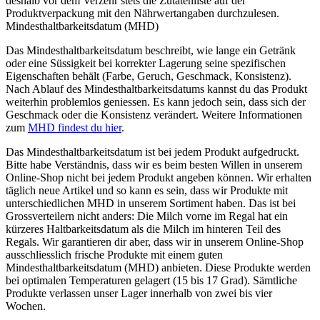
deshalb vor dem Verzehr stets die Zutatenliste auf der
Produktverpackung mit den Nährwertangaben durchzulesen.
Mindesthaltbarkeitsdatum (MHD)
Das Mindesthaltbarkeitsdatum beschreibt, wie lange ein Getränk
oder eine Süssigkeit bei korrekter Lagerung seine spezifischen
Eigenschaften behält (Farbe, Geruch, Geschmack, Konsistenz).
Nach Ablauf des Mindesthaltbarkeitsdatums kannst du das Produkt
weiterhin problemlos geniessen. Es kann jedoch sein, dass sich der
Geschmack oder die Konsistenz verändert. Weitere Informationen
zum
MHD findest du hier
.
Das Mindesthaltbarkeitsdatum ist bei jedem Produkt aufgedruckt.
Bitte habe Verständnis, dass wir es beim besten Willen in unserem
Online-Shop nicht bei jedem Produkt angeben können. Wir erhalten
täglich neue Artikel und so kann es sein, dass wir Produkte mit
unterschiedlichen MHD in unserem Sortiment haben. Das ist bei
Grossverteilern nicht anders: Die Milch vorne im Regal hat ein
kürzeres Haltbarkeitsdatum als die Milch im hinteren Teil des
Regals. Wir garantieren dir aber, dass wir in unserem Online-Shop
ausschliesslich frische Produkte mit einem guten
Mindesthaltbarkeitsdatum (MHD) anbieten. Diese Produkte werden
bei optimalen Temperaturen gelagert (15 bis 17 Grad). Sämtliche
Produkte verlassen unser Lager innerhalb von zwei bis vier
Wochen.