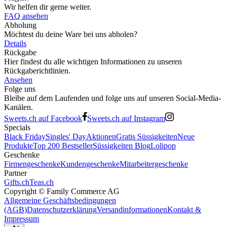
Wir helfen dir gerne weiter.
FAQ ansehen
Abholung
Möchtest du deine Ware bei uns abholen?
Details
Rückgabe
Hier findest du alle wichtigen Informationen zu unseren
Rückgaberichtlinien.
Ansehen
Folge uns
Bleibe auf dem Laufenden und folge uns auf unseren Social-Media-
Kanälen.
Sweets.ch auf Facebook
Sweets.ch auf Instagram
Specials
Black Friday
Singles' Day
Aktionen
Gratis Süssigkeiten
Neue
Produkte
Top 200 Bestseller
Süssigkeiten Blog
Lolipop
Geschenke
Firmengeschenke
Kundengeschenke
Mitarbeitergeschenke
Partner
Gifts.ch
Teas.ch
Copyright ©
Family Commerce AG
Allgemeine Geschäftsbedingungen
(AGB)
Datenschutzerklärung
Versandinformationen
Kontakt &
Impressum