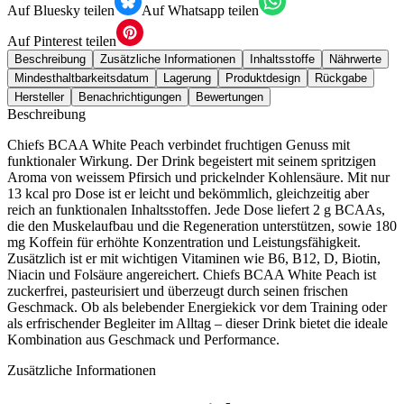
Auf Bluesky teilen
Auf Whatsapp teilen
Auf Pinterest teilen
Beschreibung
Zusätzliche Informationen
Inhaltsstoffe
Nährwerte
Mindesthaltbarkeitsdatum
Lagerung
Produktdesign
Rückgabe
Hersteller
Benachrichtigungen
Bewertungen
Beschreibung
Chiefs BCAA White Peach verbindet fruchtigen Genuss mit
funktionaler Wirkung. Der Drink begeistert mit seinem spritzigen
Aroma von weissem Pfirsich und prickelnder Kohlensäure. Mit nur
13 kcal pro Dose ist er leicht und bekömmlich, gleichzeitig aber
reich an funktionalen Inhaltsstoffen. Jede Dose liefert 2 g BCAAs,
die den Muskelaufbau und die Regeneration unterstützen, sowie 180
mg Koffein für erhöhte Konzentration und Leistungsfähigkeit.
Zusätzlich ist er mit wichtigen Vitaminen wie B6, B12, D, Biotin,
Niacin und Folsäure angereichert. Chiefs BCAA White Peach ist
zuckerfrei, pasteurisiert und überzeugt durch seinen frischen
Geschmack. Ob als belebender Energiekick vor dem Training oder
als erfrischender Begleiter im Alltag – dieser Drink bietet die ideale
Kombination aus Geschmack und Performance.
Zusätzliche Informationen