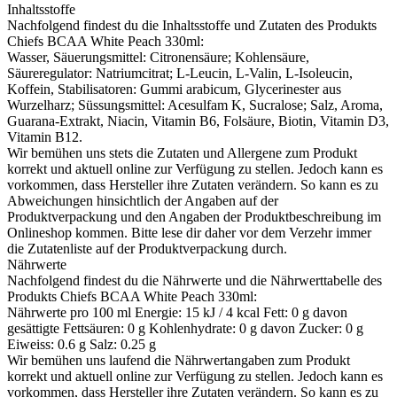
Inhaltsstoffe
Nachfolgend findest du die Inhaltsstoffe und Zutaten des Produkts
Chiefs BCAA White Peach 330ml
:
Wasser, Säuerungsmittel: Citronensäure; Kohlensäure,
Säureregulator: Natriumcitrat; L-Leucin, L-Valin, L-Isoleucin,
Koffein, Stabilisatoren: Gummi arabicum, Glycerinester aus
Wurzelharz; Süssungsmittel: Acesulfam K, Sucralose; Salz, Aroma,
Guarana-Extrakt, Niacin, Vitamin B6, Folsäure, Biotin, Vitamin D3,
Vitamin B12.
Wir bemühen uns stets die Zutaten und Allergene zum Produkt
korrekt und aktuell online zur Verfügung zu stellen. Jedoch kann es
vorkommen, dass Hersteller ihre Zutaten verändern. So kann es zu
Abweichungen hinsichtlich der Angaben auf der
Produktverpackung und den Angaben der Produktbeschreibung im
Onlineshop kommen. Bitte lese dir daher vor dem Verzehr immer
die Zutatenliste auf der Produktverpackung durch.
Nährwerte
Nachfolgend findest du die Nährwerte und die Nährwerttabelle des
Produkts
Chiefs BCAA White Peach 330ml
:
Nährwerte pro 100 ml Energie: 15 kJ / 4 kcal Fett: 0 g davon
gesättigte Fettsäuren: 0 g Kohlenhydrate: 0 g davon Zucker: 0 g
Eiweiss: 0.6 g Salz: 0.25 g
Wir bemühen uns laufend die Nährwertangaben zum Produkt
korrekt und aktuell online zur Verfügung zu stellen. Jedoch kann es
vorkommen, dass Hersteller ihre Zutaten verändern. So kann es zu