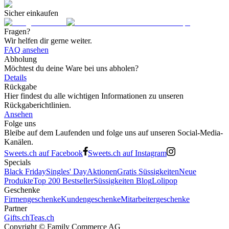
Sicher einkaufen
Fragen?
Wir helfen dir gerne weiter.
FAQ ansehen
Abholung
Möchtest du deine Ware bei uns abholen?
Details
Rückgabe
Hier findest du alle wichtigen Informationen zu unseren
Rückgaberichtlinien.
Ansehen
Folge uns
Bleibe auf dem Laufenden und folge uns auf unseren Social-Media-
Kanälen.
Sweets.ch auf Facebook
Sweets.ch auf Instagram
Specials
Black Friday
Singles' Day
Aktionen
Gratis Süssigkeiten
Neue
Produkte
Top 200 Bestseller
Süssigkeiten Blog
Lolipop
Geschenke
Firmengeschenke
Kundengeschenke
Mitarbeitergeschenke
Partner
Gifts.ch
Teas.ch
Copyright ©
Family Commerce AG