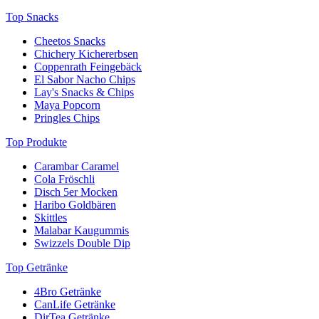
Top Snacks
Cheetos Snacks
Chichery Kichererbsen
Coppenrath Feingebäck
El Sabor Nacho Chips
Lay's Snacks & Chips
Maya Popcorn
Pringles Chips
Top Produkte
Carambar Caramel
Cola Fröschli
Disch 5er Mocken
Haribo Goldbären
Skittles
Malabar Kaugummis
Swizzels Double Dip
Top Getränke
4Bro Getränke
CanLife Getränke
DirTea Getränke