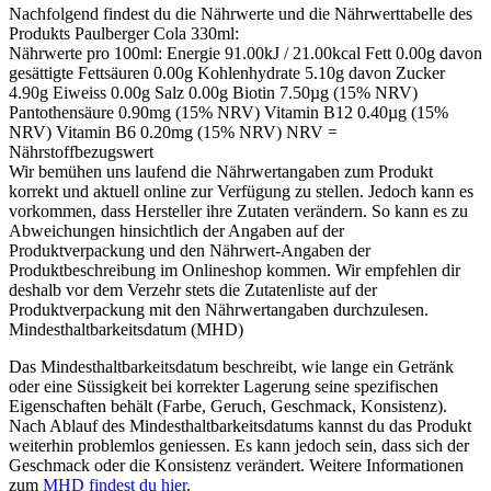
Nachfolgend findest du die Nährwerte und die Nährwerttabelle des
Produkts
Paulberger Cola 330ml
:
Nährwerte pro 100ml: Energie 91.00kJ / 21.00kcal Fett 0.00g davon
gesättigte Fettsäuren 0.00g Kohlenhydrate 5.10g davon Zucker
4.90g Eiweiss 0.00g Salz 0.00g Biotin 7.50µg (15% NRV)
Pantothensäure 0.90mg (15% NRV) Vitamin B12 0.40µg (15%
NRV) Vitamin B6 0.20mg (15% NRV) NRV =
Nährstoffbezugswert
Wir bemühen uns laufend die Nährwertangaben zum Produkt
korrekt und aktuell online zur Verfügung zu stellen. Jedoch kann es
vorkommen, dass Hersteller ihre Zutaten verändern. So kann es zu
Abweichungen hinsichtlich der Angaben auf der
Produktverpackung und den Nährwert-Angaben der
Produktbeschreibung im Onlineshop kommen. Wir empfehlen dir
deshalb vor dem Verzehr stets die Zutatenliste auf der
Produktverpackung mit den Nährwertangaben durchzulesen.
Mindesthaltbarkeitsdatum (MHD)
Das Mindesthaltbarkeitsdatum beschreibt, wie lange ein Getränk
oder eine Süssigkeit bei korrekter Lagerung seine spezifischen
Eigenschaften behält (Farbe, Geruch, Geschmack, Konsistenz).
Nach Ablauf des Mindesthaltbarkeitsdatums kannst du das Produkt
weiterhin problemlos geniessen. Es kann jedoch sein, dass sich der
Geschmack oder die Konsistenz verändert. Weitere Informationen
zum
MHD findest du hier
.