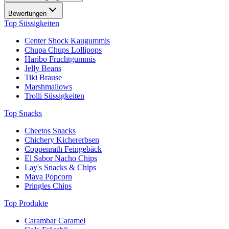
Bewertungen
Top Süssigkeiten
Center Shock Kaugummis
Chupa Chups Lollipops
Haribo Fruchtgummis
Jelly Beans
Tiki Brause
Marshmallows
Trolli Süssigkeiten
Top Snacks
Cheetos Snacks
Chichery Kichererbsen
Coppenrath Feingebäck
El Sabor Nacho Chips
Lay's Snacks & Chips
Maya Popcorn
Pringles Chips
Top Produkte
Carambar Caramel