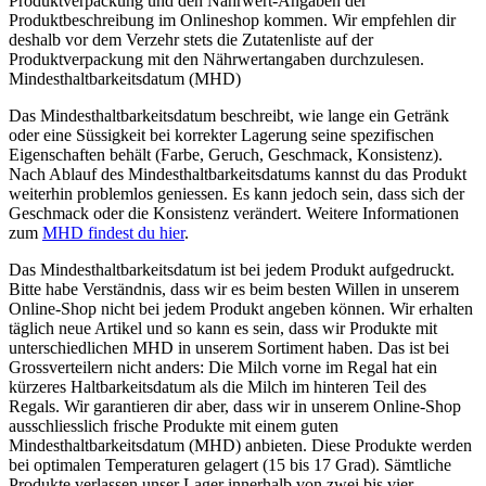
Produktverpackung und den Nährwert-Angaben der
Produktbeschreibung im Onlineshop kommen. Wir empfehlen dir
deshalb vor dem Verzehr stets die Zutatenliste auf der
Produktverpackung mit den Nährwertangaben durchzulesen.
Mindesthaltbarkeitsdatum (MHD)
Das Mindesthaltbarkeitsdatum beschreibt, wie lange ein Getränk
oder eine Süssigkeit bei korrekter Lagerung seine spezifischen
Eigenschaften behält (Farbe, Geruch, Geschmack, Konsistenz).
Nach Ablauf des Mindesthaltbarkeitsdatums kannst du das Produkt
weiterhin problemlos geniessen. Es kann jedoch sein, dass sich der
Geschmack oder die Konsistenz verändert. Weitere Informationen
zum
MHD findest du hier
.
Das Mindesthaltbarkeitsdatum ist bei jedem Produkt aufgedruckt.
Bitte habe Verständnis, dass wir es beim besten Willen in unserem
Online-Shop nicht bei jedem Produkt angeben können. Wir erhalten
täglich neue Artikel und so kann es sein, dass wir Produkte mit
unterschiedlichen MHD in unserem Sortiment haben. Das ist bei
Grossverteilern nicht anders: Die Milch vorne im Regal hat ein
kürzeres Haltbarkeitsdatum als die Milch im hinteren Teil des
Regals. Wir garantieren dir aber, dass wir in unserem Online-Shop
ausschliesslich frische Produkte mit einem guten
Mindesthaltbarkeitsdatum (MHD) anbieten. Diese Produkte werden
bei optimalen Temperaturen gelagert (15 bis 17 Grad). Sämtliche
Produkte verlassen unser Lager innerhalb von zwei bis vier