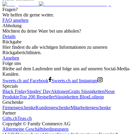
Fragen?
Wir helfen dir gerne weiter.
FAQ ansehen
Abholung
Möchtest du deine Ware bei uns abholen?
Details
Rückgabe
Hier findest du alle wichtigen Informationen zu unseren
Rückgaberichtlinien.
Ansehen
Folge uns
Bleibe auf dem Laufenden und folge uns auf unseren Social-Media-
Kanälen.
Sweets.ch auf Facebook
Sweets.ch auf Instagram
Specials
Black Friday
Singles' Day
Aktionen
Gratis Süssigkeiten
Neue
Produkte
Top 200 Bestseller
Süssigkeiten Blog
Lolipop
Geschenke
Firmengeschenke
Kundengeschenke
Mitarbeitergeschenke
Partner
Gifts.ch
Teas.ch
Copyright ©
Family Commerce AG
Allgemeine Geschäftsbedingungen