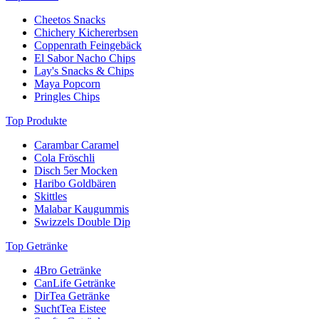
Cheetos Snacks
Chichery Kichererbsen
Coppenrath Feingebäck
El Sabor Nacho Chips
Lay's Snacks & Chips
Maya Popcorn
Pringles Chips
Top Produkte
Carambar Caramel
Cola Fröschli
Disch 5er Mocken
Haribo Goldbären
Skittles
Malabar Kaugummis
Swizzels Double Dip
Top Getränke
4Bro Getränke
CanLife Getränke
DirTea Getränke
SuchtTea Eistee