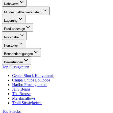
Nährwerte
Mindesthaltbarkeitsdatum
Lagerung
Produktdesign
Rückgabe
Hersteller
Benachrichtigungen
Bewertungen
Top Süssigkeiten
Center Shock Kaugummis
Chupa Chups Lollipops
Haribo Fruchtgummis
Jelly Beans
Tiki Brause
Marshmallows
Trolli Süssigkeiten
Top Snacks