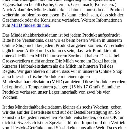
Eigenschaften behält (Farbe, Geruch, Geschmack, Konsistenz).
Nach Ablauf des Mindesthaltbarkeitsdatums kannst du das Produkt
weiterhin problemlos geniessen. Es kann jedoch sein, dass sich der
Geschmack oder die Konsistenz verändert. Weitere Informationen
zum
MHD findest du hier
.
Das Mindesthaltbarkeitsdatum ist bei jedem Produkt aufgedruckt.
Bitte habe Verständnis, dass wir es beim besten Willen in unserem
Online-Shop nicht bei jedem Produkt angeben können. Wir erhalten
täglich neue Artikel und so kann es sein, dass wir Produkte mit
unterschiedlichen MHD in unserem Sortiment haben. Das ist bei
Grossverteilern nicht anders: Die Milch vorne im Regal hat ein
kürzeres Haltbarkeitsdatum als die Milch im hinteren Teil des
Regals. Wir garantieren dir aber, dass wir in unserem Online-Shop
ausschliesslich frische Produkte mit einem guten
Mindesthaltbarkeitsdatum (MHD) anbieten. Diese Produkte werden
bei optimalen Temperaturen gelagert (15 bis 17 Grad). Sämtliche
Produkte verlassen unser Lager innerhalb von zwei bis vier
Wochen.
Ist das Mindesthaltbarkeitsdatum kleiner als sechs Wochen, geben
wir das auf der Bestellseite und auf der Bestellbestätigung an. So
kannst du bei jedem einzelnen Produkt entscheiden, ob das OK für
dich ist. Sweets.ch ist der Spezialist für den Import und den Vertrieb
von Lifestyle-Getränken und Süssigkeiten aus aller Welt. Da es eine