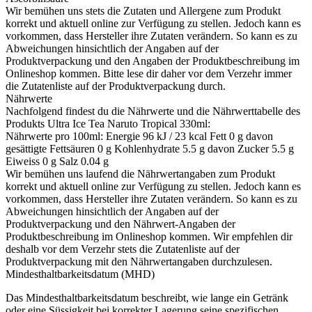
Wir bemühen uns stets die Zutaten und Allergene zum Produkt
korrekt und aktuell online zur Verfügung zu stellen. Jedoch kann es
vorkommen, dass Hersteller ihre Zutaten verändern. So kann es zu
Abweichungen hinsichtlich der Angaben auf der
Produktverpackung und den Angaben der Produktbeschreibung im
Onlineshop kommen. Bitte lese dir daher vor dem Verzehr immer
die Zutatenliste auf der Produktverpackung durch.
Nährwerte
Nachfolgend findest du die Nährwerte und die Nährwerttabelle des
Produkts
Ultra Ice Tea Naruto Tropical 330ml
:
Nährwerte pro 100ml: Energie 96 kJ / 23 kcal Fett 0 g davon
gesättigte Fettsäuren 0 g Kohlenhydrate 5.5 g davon Zucker 5.5 g
Eiweiss 0 g Salz 0.04 g
Wir bemühen uns laufend die Nährwertangaben zum Produkt
korrekt und aktuell online zur Verfügung zu stellen. Jedoch kann es
vorkommen, dass Hersteller ihre Zutaten verändern. So kann es zu
Abweichungen hinsichtlich der Angaben auf der
Produktverpackung und den Nährwert-Angaben der
Produktbeschreibung im Onlineshop kommen. Wir empfehlen dir
deshalb vor dem Verzehr stets die Zutatenliste auf der
Produktverpackung mit den Nährwertangaben durchzulesen.
Mindesthaltbarkeitsdatum (MHD)
Das Mindesthaltbarkeitsdatum beschreibt, wie lange ein Getränk
oder eine Süssigkeit bei korrekter Lagerung seine spezifischen