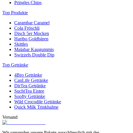
Pringles Chips
Top Produkte
Carambar Caramel
Cola Fröschli
Disch 5er Mocken
Haribo Goldbären
Skittles
Malabar Kaugummis
Swizzels Double Dip
Top Getränke
4Bro Getränke
CanLife Getränke
DirTea Getränke
SuchtTea Eistee
Soofty Getränke
Wild Crocodile Getränke
Quick Milk Trinkhalme
Versand
Wir versenden unsere Pakete ausschliesslich mit der