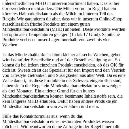
unterschiedlichen MHD in unserem Sortiment haben. Das ist bei
Grossverteilern nicht anders: Die Milch vorne im Regal hat ein
kürzeres Haltbarkeitsdatum als die Milch im hinteren Teil des
Regals. Wir garantieren dir aber, dass wir in unserem Online-Shop
ausschliesslich frische Produkte mit einem guten
Mindesthaltbarkeitsdatum (MHD) anbieten. Diese Produkte werden
bei optimalen Temperaturen gelagert (15 bis 17 Grad). Sämtliche
Produkte verlassen unser Lager innerhalb von zwei bis vier
Wochen.
Ist das Mindesthaltbarkeitsdatum kleiner als sechs Wochen, geben
wir das auf der Bestellseite und auf der Bestellbestätigung an. So
kannst du bei jedem einzelnen Produkt entscheiden, ob das OK für
dich ist. Sweets.ch ist der Spezialist für den Import und den Vertrieb
von Lifestyle-Getränken und Süssigkeiten aus aller Welt. Da es eine
Weile dauert, bis diese Produkte in der Schweiz eingetroffen sind,
haben sie in der Regel ein Mindesthaltbarkeitsdatum von weniger
als drei Monaten. Ein anderer Grund für ein kurzes
Mindesthaltbarkeitsdatum können bestimmte Inhaltsstoffe sein, die
kein längeres MHD erlauben. Dafür haben andere Produkte ein
Mindesthaltbarkeitsdatum von zwei Jahren und mehr.
Fülle das Kontaktformular aus, wenn du das
Mindesthaltbarkeitsdatum eines bestimmten Produktes wissen
möchtest. Wir beantworten deine Anfrage in der Regel innerhalb