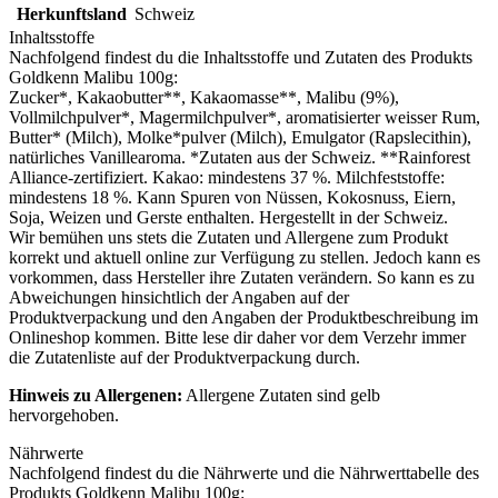
Herkunftsland
Schweiz
Inhaltsstoffe
Nachfolgend findest du die Inhaltsstoffe und Zutaten des Produkts
Goldkenn Malibu 100g
:
Zucker*, Kakaobutter**, Kakaomasse**, Malibu (9%),
Vollmilchpulver*,
Magermilchpulver
*, aromatisierter weisser Rum,
Butter* (
Milch
), Molke*pulver (
Milch
), Emulgator (Rapslecithin),
natürliches Vanillearoma. *Zutaten aus der Schweiz. **Rainforest
Alliance-zertifiziert. Kakao: mindestens 37 %.
Milchfeststoffe
:
mindestens 18 %. Kann Spuren von
Nüssen
, Kokosnuss,
Eiern
,
Soja
,
Weizen
und
Gerste
enthalten. Hergestellt in der Schweiz.
Wir bemühen uns stets die Zutaten und Allergene zum Produkt
korrekt und aktuell online zur Verfügung zu stellen. Jedoch kann es
vorkommen, dass Hersteller ihre Zutaten verändern. So kann es zu
Abweichungen hinsichtlich der Angaben auf der
Produktverpackung und den Angaben der Produktbeschreibung im
Onlineshop kommen. Bitte lese dir daher vor dem Verzehr immer
die Zutatenliste auf der Produktverpackung durch.
Hinweis zu Allergenen:
Allergene Zutaten sind
gelb
hervorgehoben
.
Nährwerte
Nachfolgend findest du die Nährwerte und die Nährwerttabelle des
Produkts
Goldkenn Malibu 100g
: