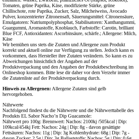
Tomaten, grüne Paprika, Käse, modifizierte Stärke, grüne
Chillischote, rote Paprika, Zucker, Salz,
Milcheiweiss
, Avocado
Pulver, konzentrierter Zitronensaft, Säuerungsmittel: Citronensäure,
Emulgatoren: Natriumpolyphosphat, Stabilisatoren: Xanthangummi,
Guargummi, Aromastoffe, Knoblauch, Farbstoffe: Carotin, brilliant
Blue FCF, Antioxidanten: Ascorbinsäure, schärfe.; Allergene:
Milch
,
Käse
Wir bemühen uns stets die Zutaten und Allergene zum Produkt
korrekt und aktuell online zur Verfügung zu stellen. Jedoch kann es
vorkommen, dass Hersteller ihre Zutaten verändern. So kann es zu
Abweichungen hinsichtlich der Angaben auf der
Produktverpackung und den Angaben der Produktbeschreibung im
Onlineshop kommen. Bitte lese dir daher vor dem Verzehr immer
die Zutatenliste auf der Produktverpackung durch.
Hinweis zu Allergenen:
Allergene Zutaten sind
gelb
hervorgehoben
.
Nährwerte
Nachfolgend findest du die Nährwerte und die Nährwerttabelle des
Produkts
EL Sabor Nacho’n Dip Guacamole
:
Nährwert pro 100g: Brennwert: Nachos: 2100kj /505kcal | Dip:
109kcal/454kj Fett: Nachos: 24g | Dip: 8g - davon gesättigte
Fettsäuren: Nachos: 11g | Dip: 3g Kohlenhydrate: 68g | Dip: 7g -
davon Zucker: 2,5g | Dip: 3g Ballaststoffe: Nachos: 5g | Dip: 0,6g