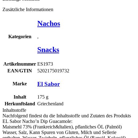
Zusätzliche Informationen
Nachos
,
Kategorien
Snacks
Artikelnummer
ES1973
EAN/GTIN
5202175019732
El Sabor
Marke
Inhalt
175
g
Herkunftsland
Griechenland
Inhaltsstoffe
Nachfolgend findest du die Inhaltsstoffe und Zutaten des Produkts
EL Sabor Nacho’n Dip Guacamole
:
Maismehl 73% (Frankreich&Italien), pflanliches ÖL (Palmöl)
Wasser, Salz, Kann Spuren von
Gluten
,
Milch
und
Sellerie
enthalten. Wasser, Zwiebeln, pflanzliches Öl (Rapsöl, Kokosöl),