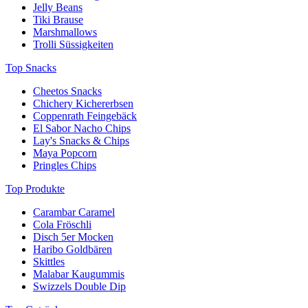
Jelly Beans
Tiki Brause
Marshmallows
Trolli Süssigkeiten
Top Snacks
Cheetos Snacks
Chichery Kichererbsen
Coppenrath Feingebäck
El Sabor Nacho Chips
Lay's Snacks & Chips
Maya Popcorn
Pringles Chips
Top Produkte
Carambar Caramel
Cola Fröschli
Disch 5er Mocken
Haribo Goldbären
Skittles
Malabar Kaugummis
Swizzels Double Dip