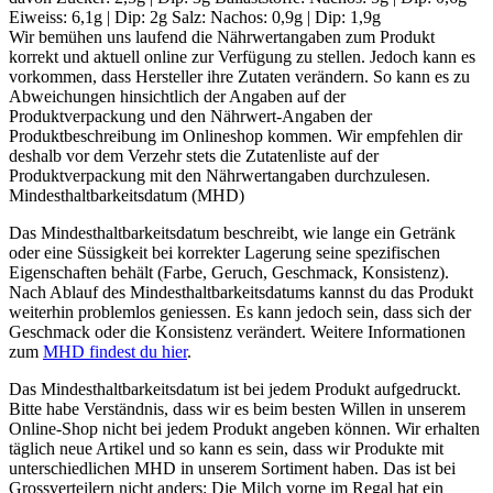
Eiweiss: 6,1g | Dip: 2g Salz: Nachos: 0,9g | Dip: 1,9g
Wir bemühen uns laufend die Nährwertangaben zum Produkt
korrekt und aktuell online zur Verfügung zu stellen. Jedoch kann es
vorkommen, dass Hersteller ihre Zutaten verändern. So kann es zu
Abweichungen hinsichtlich der Angaben auf der
Produktverpackung und den Nährwert-Angaben der
Produktbeschreibung im Onlineshop kommen. Wir empfehlen dir
deshalb vor dem Verzehr stets die Zutatenliste auf der
Produktverpackung mit den Nährwertangaben durchzulesen.
Mindesthaltbarkeitsdatum (MHD)
Das Mindesthaltbarkeitsdatum beschreibt, wie lange ein Getränk
oder eine Süssigkeit bei korrekter Lagerung seine spezifischen
Eigenschaften behält (Farbe, Geruch, Geschmack, Konsistenz).
Nach Ablauf des Mindesthaltbarkeitsdatums kannst du das Produkt
weiterhin problemlos geniessen. Es kann jedoch sein, dass sich der
Geschmack oder die Konsistenz verändert. Weitere Informationen
zum
MHD findest du hier
.
Das Mindesthaltbarkeitsdatum ist bei jedem Produkt aufgedruckt.
Bitte habe Verständnis, dass wir es beim besten Willen in unserem
Online-Shop nicht bei jedem Produkt angeben können. Wir erhalten
täglich neue Artikel und so kann es sein, dass wir Produkte mit
unterschiedlichen MHD in unserem Sortiment haben. Das ist bei
Grossverteilern nicht anders: Die Milch vorne im Regal hat ein